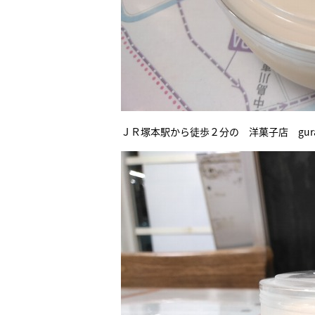
ＪＲ塚本駅から徒歩２分の 洋菓子店 gu