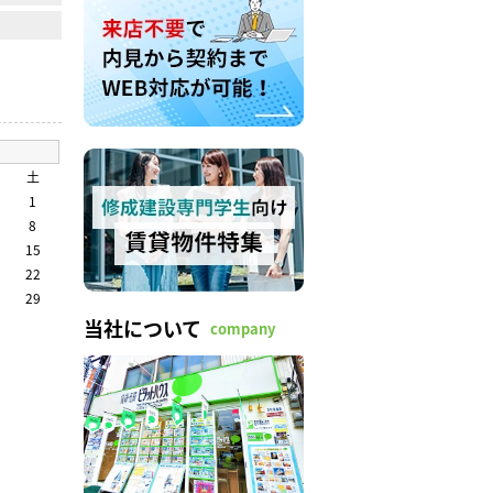
土
1
8
15
22
29
当社について
company