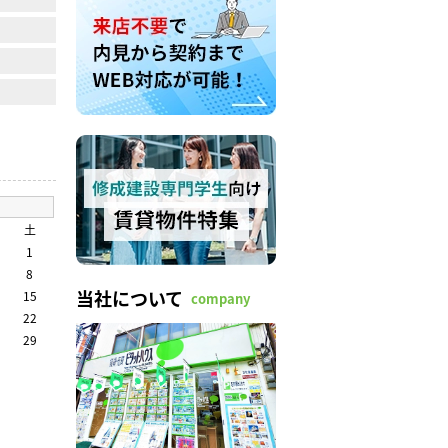
土
1
8
当社について
15
company
22
29