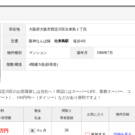
所在地
大阪府大阪市西淀川区出来島１丁目
交通
阪神なんば線
出来島駅
徒歩4分
物件種別
マンション
築年月
1986年7月
階数/構造
4階建/S造(鉄骨造)
西淀川区のお部屋探しは当社へ！周辺にはスーパーLIFE、業務スーパー、コ
ート）、100円均一（ダイソー）などがあり便利ですよ！
賃料
敷金
間取り
お気に入り
物件詳細
/管理費
礼金
専有面積
2K
6万円
0ヶ月
敷
詳細を見る