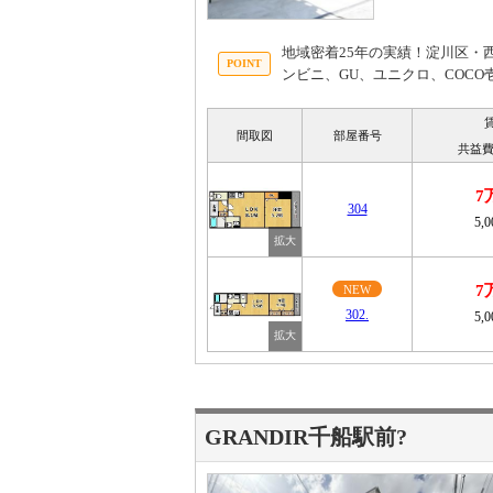
地域密着25年の実績！淀川区・
ンビニ、GU、ユニクロ、COC
間取図
部屋番号
共益費
7
304
5,
7
NEW
302.
5,
GRANDIR千船駅前?