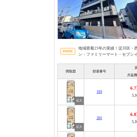
地域密着25年の実績！淀川区・
ン・ファミリーマート・セブンイ
間取図
部屋番号
共益費
6.
103
5,
6.
201
5,