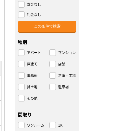
敷金なし
礼金なし
種別
アパート
マンション
戸建て
店舗
事務所
倉庫・工場
貸土地
駐車場
その他
間取り
ワンルーム
1K