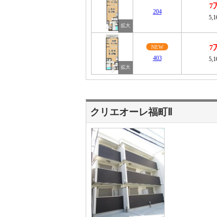
7
204
5,
7
NEW
403
5,
クリエオーレ福町Ⅱ