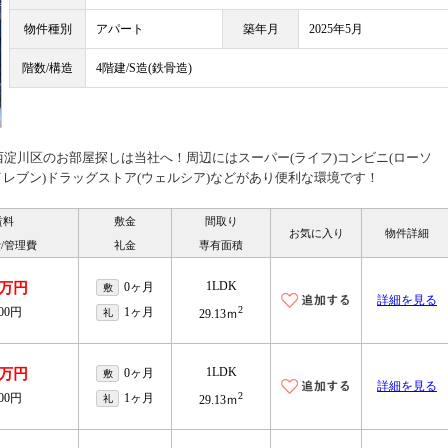
物件種別
アパート
築年月
2025年5月
階数/構造
4階建/S造(鉄骨造)
西淀川区のお部屋探しは当社へ！周辺にはスーパー(ライフ)コンビニ(ローソ
レブン)ドラッグストア(ウェルシア)などがあり便利な環境です！
賃料
敷金
間取り
お気に入り
物件詳細
/管理費
礼金
専有面積
1LDK
7万円
0ヶ月
敷
詳細を見る
2
100円
1ヶ月
礼
29.13ｍ
1LDK
8万円
0ヶ月
敷
詳細を見る
2
100円
1ヶ月
礼
29.13ｍ