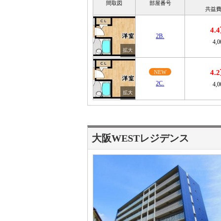
間取図
部屋番号
共益費
4.
2B.
4,
4.
NEW
2C.
4,
大阪WESTレジデンス