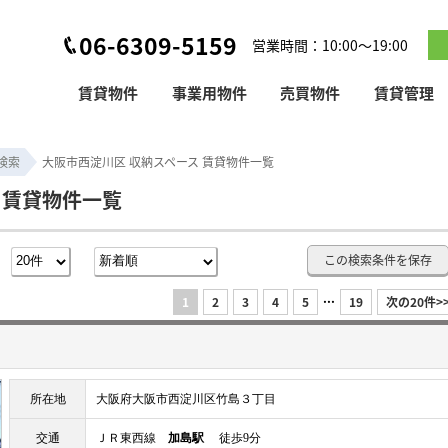
06-6309-5159
営業時間：10:00～19:00
賃貸物件
事業用物件
売買物件
賃貸管理
検索
大阪市西淀川区 収納スペース 賃貸物件一覧
 賃貸物件一覧
数
この検索条件を保存
...
1
2
3
4
5
19
次の20件>
所在地
大阪府大阪市西淀川区竹島３丁目
交通
ＪＲ東西線
加島駅
徒歩9分