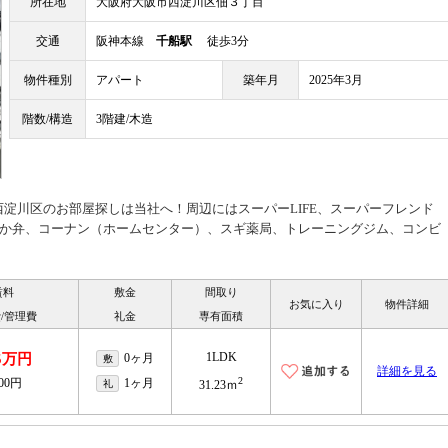
所在地
大阪府大阪市西淀川区佃３丁目
交通
阪神本線
千船駅
徒歩3分
物件種別
アパート
築年月
2025年3月
階数/構造
3階建/木造
西淀川区のお部屋探しは当社へ！周辺にはスーパーLIFE、スーパーフレンド
）、ほか弁、コーナン（ホームセンター）、スギ薬局、トレーニングジム、コンビ
賃料
敷金
間取り
お気に入り
物件詳細
/管理費
礼金
専有面積
1LDK
75万円
0ヶ月
敷
詳細を見る
2
000円
1ヶ月
礼
31.23ｍ