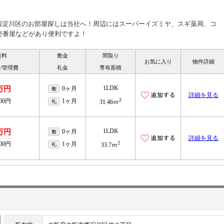
西淀川区のお部屋探しは当社へ！周辺にはスーパーイズミヤ、スギ薬局、コ
O壱番屋などがあり便利ですよ！
賃料
敷金
間取り
お気に入り
物件詳細
/管理費
礼金
専有面積
1LDK
万円
0ヶ月
敷
詳細を見る
2
000円
1ヶ月
礼
31.46ｍ
1LDK
万円
0ヶ月
敷
詳細を見る
2
000円
1ヶ月
礼
33.7ｍ