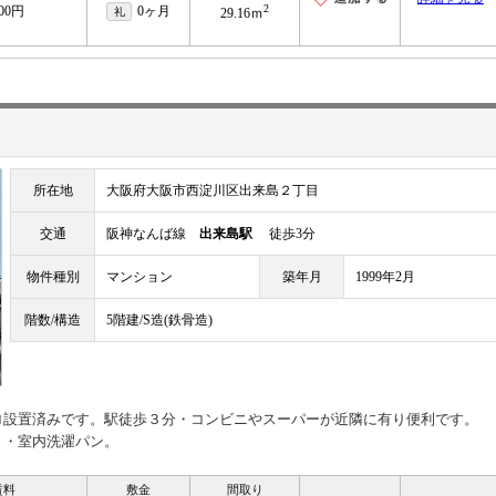
2
000円
0ヶ月
礼
29.16ｍ
所在地
大阪府大阪市西淀川区出来島２丁目
交通
阪神なんば線
出来島駅
徒歩3分
物件種別
マンション
築年月
1999年2月
階数/構造
5階建/S造(鉄骨造)
ロ設置済みです。駅徒歩３分・コンビニやスーパーが近隣に有り便利です。
き・室内洗濯パン。
賃料
敷金
間取り