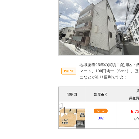
地域密着26年の実績！淀川区・
マート、100円均一（Seria
ニなどがあり便利ですよ！
間取図
部屋番号
共益費
6.
NEW
302
4,