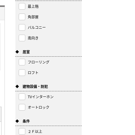
最上階
角部屋
バルコニー
南向き
◆ 居室
フローリング
ロフト
◆ 建物設備・防犯
TVインターホン
オートロック
◆ 条件
２Ｆ以上