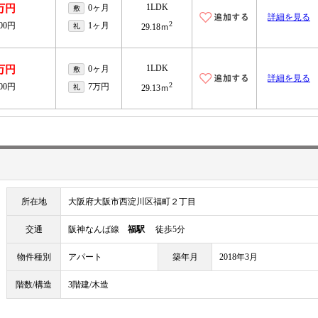
1LDK
万円
0ヶ月
敷
詳細を見る
2
100円
1ヶ月
礼
29.18ｍ
1LDK
万円
0ヶ月
敷
詳細を見る
2
100円
7万円
礼
29.13ｍ
所在地
大阪府大阪市西淀川区福町２丁目
交通
阪神なんば線
福駅
徒歩5分
物件種別
アパート
築年月
2018年3月
階数/構造
3階建/木造