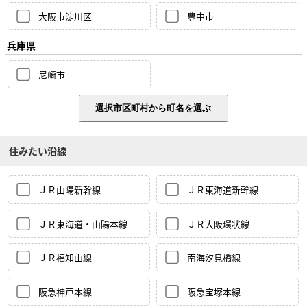
大阪市淀川区
豊中市
兵庫県
尼崎市
住みたい沿線
ＪＲ山陽新幹線
ＪＲ東海道新幹線
ＪＲ東海道・山陽本線
ＪＲ大阪環状線
ＪＲ福知山線
南海汐見橋線
阪急神戸本線
阪急宝塚本線