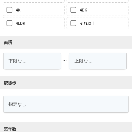
4K
4DK
4LDK
それ以上
面積
～
駅徒歩
築年数