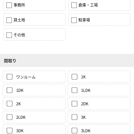
事務所
倉庫・工場
貸土地
駐車場
その他
間取り
ワンルーム
1K
1DK
1LDK
2K
2DK
2LDK
3K
3DK
3LDK