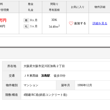
賃料
敷金
間取り
お気に入り
物件詳細
/管理費
礼金
専有面積
3DK
8万円
0ヶ月
敷
詳細を見る
2
000円
1ヶ月
礼
54.49ｍ
所在地
大阪府大阪市淀川区加島２丁目
交通
ＪＲ東西線
加島駅
徒歩10分
物件種別
マンション
築年月
1996年12月
階数/構造
4階建/RC造(鉄筋コンクリート造)