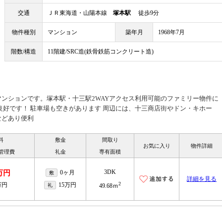
交通
ＪＲ東海道・山陽本線
塚本駅
徒歩9分
物件種別
マンション
築年月
1968年7月
階数/構造
11階建/SRC造(鉄骨鉄筋コンクリート造)
ンションです。塚本駅・十三駅2WAYアクセス利用可能のファミリー物件に
良好です！ 駐車場も空きがあります 周辺には、十三商店街やドン・キホー
などあり便利
料
敷金
間取り
お気に入り
物件詳細
/管理費
礼金
専有面積
3DK
2万円
0ヶ月
敷
詳細を見る
2
万円
15万円
礼
49.68ｍ