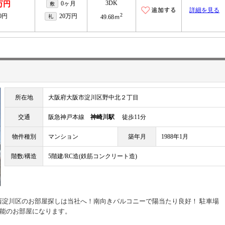
3DK
4万円
0ヶ月
敷
詳細を見る
2
00円
20万円
礼
49.68ｍ
所在地
大阪府大阪市淀川区野中北２丁目
交通
阪急神戸本線
神崎川駅
徒歩11分
物件種別
マンション
築年月
1988年1月
階数/構造
5階建/RC造(鉄筋コンクリート造)
西淀川区のお部屋探しは当社へ！南向きバルコニーで陽当たり良好！ 駐車場
も可能のお部屋になります。