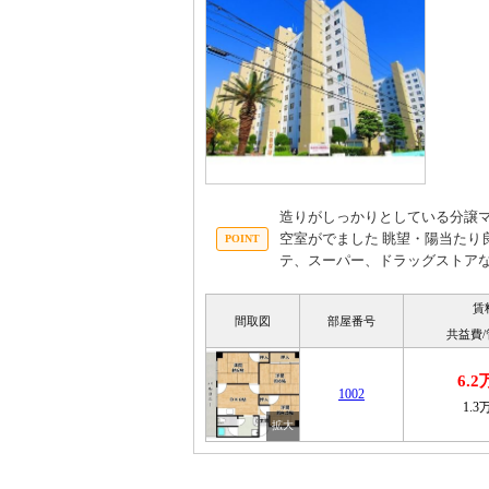
造りがしっかりとしている分譲マ
空室がでました 眺望・陽当たり
テ、スーパー、ドラッグストア
賃
間取図
部屋番号
共益費
6.
1002
1.3