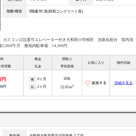
階数/構造
6階建/RC造(鉄筋コンクリート造)
有 ガスコンロ設置可エレベーター付き大和田小学校区 洗面化粧台 室内洗
300円/月 敷地内駐車場 14,300円
賃料
敷金
間取り
お気に入り
物件詳細
/管理費
礼金
専有面積
3DK
万円
0ヶ月
敷
詳細を見る
2
000円
2ヶ月
礼
52.65ｍ
所在地
大阪府大阪市西淀川区歌島２丁目