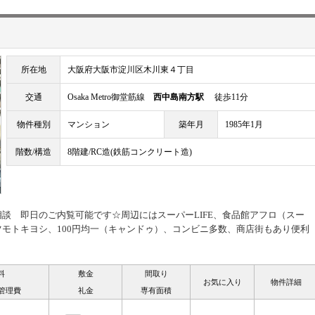
所在地
大阪府大阪市淀川区木川東４丁目
交通
Osaka Metro御堂筋線
西中島南方駅
徒歩11分
物件種別
マンション
築年月
1985年1月
階数/構造
8階建/RC造(鉄筋コンクリート造)
談 即日のご内覧可能です☆周辺にはスーパーLIFE、食品館アフロ（スー
モトキヨシ、100円均一（キャンドゥ）、コンビニ多数、商店街もあり便利
料
敷金
間取り
お気に入り
物件詳細
/管理費
礼金
専有面積