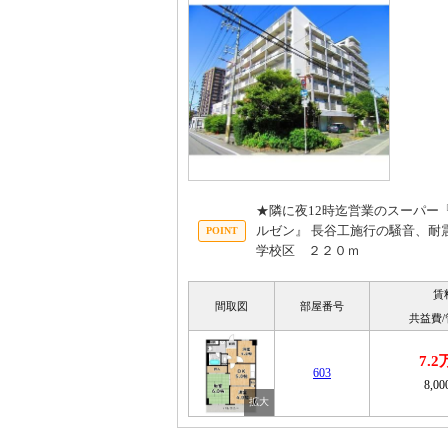
★隣に夜12時迄営業のスーパー
ルゼン』 長谷工施行の騒音、耐
学校区 ２２０ｍ
賃
間取図
部屋番号
共益費
7.
603
8,0