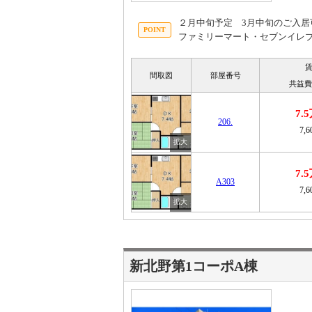
２月中旬予定 3月中旬のご入居
ファミリーマート・セブンイレブ
間取図
部屋番号
共益費
7.
206.
7,
7.
A303
7,
新北野第1コーポA棟