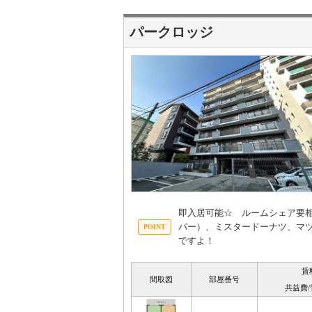
パークロッジ
即入居可能☆ ルームシェア要相
パー）、ミスタードーナツ、マツ
ですよ！
賃
間取図
部屋番号
共益費