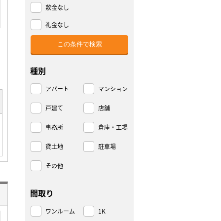
敷金なし
礼金なし
種別
アパート
マンション
戸建て
店舗
事務所
倉庫・工場
貸土地
駐車場
その他
間取り
ワンルーム
1K