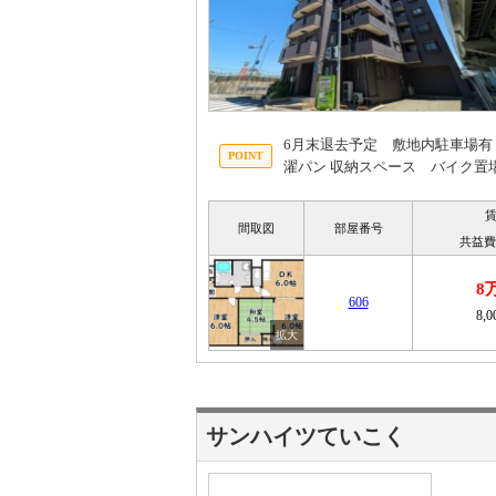
6月末退去予定 敷地内駐車場
濯パン 収納スペース バイク置場3,
間取図
部屋番号
共益費
8
606
8,
サンハイツていこく