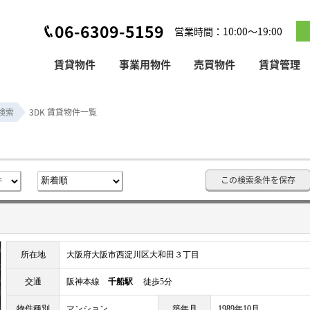
06-6309-5159
営業時間：10:00～19:00
賃貸物件
事業用物件
売買物件
賃貸管理
検索
3DK 賃貸物件一覧
この検索条件を保存
所在地
大阪府大阪市西淀川区大和田３丁目
交通
阪神本線
千船駅
徒歩5分
物件種別
マンション
築年月
1989年10月