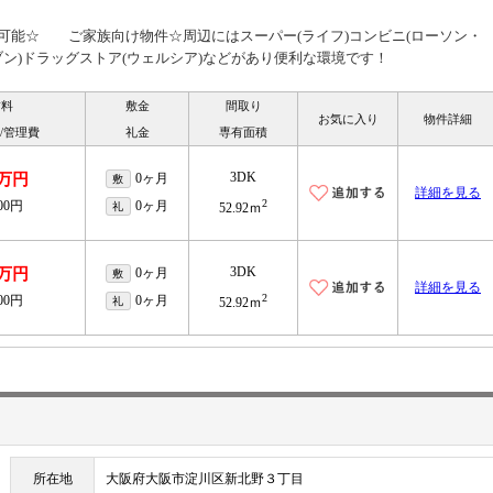
可能☆ ご家族向け物件☆周辺にはスーパー(ライフ)コンビニ(ローソン・
ン)ドラッグストア(ウェルシア)などがあり便利な環境です！
賃料
敷金
間取り
お気に入り
物件詳細
/管理費
礼金
専有面積
3DK
5万円
0ヶ月
敷
詳細を見る
2
600円
0ヶ月
礼
52.92ｍ
3DK
5万円
0ヶ月
敷
詳細を見る
2
600円
0ヶ月
礼
52.92ｍ
所在地
大阪府大阪市淀川区新北野３丁目