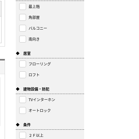
最上階
角部屋
バルコニー
南向き
◆ 居室
フローリング
ロフト
◆ 建物設備・防犯
TVインターホン
オートロック
◆ 条件
２Ｆ以上