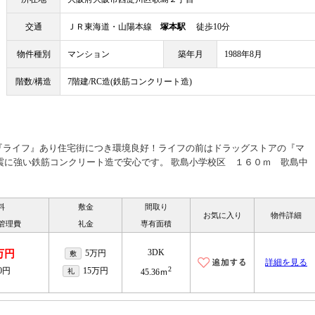
交通
ＪＲ東海道・山陽本線
塚本駅
徒歩10分
物件種別
マンション
築年月
1988年8月
階数/構造
7階建/RC造(鉄筋コンクリート造)
『ライフ』あり住宅街につき環境良好！ライフの前はドラッグストアの『マ
震に強い鉄筋コンクリート造で安心です。 歌島小学校区 １６０ｍ 歌島中
料
敷金
間取り
お気に入り
物件詳細
/管理費
礼金
専有面積
3DK
2万円
5万円
敷
詳細を見る
2
00円
15万円
礼
45.36ｍ