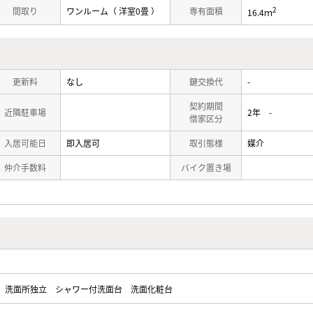
2
間取り
ワンルーム（ 洋室0畳 ）
専有面積
16.4ｍ
更新料
なし
鍵交換代
-
契約期間
近隣駐車場
2年 -
借家区分
入居可能日
即入居可
取引態様
媒介
仲介手数料
バイク置き場
洗面所独立
シャワー付洗面台
洗面化粧台