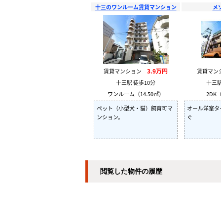
十三のワンルーム賃貸マンション
メ
3.9万円
賃貸マンション
賃貸マ
十三駅 徒歩10分
十三駅
ワンルーム（14.50㎡）
2DK（
ペット（小型犬・猫）飼育可マ
オール洋室タ
ンション。
ぐ
閲覧した物件の履歴