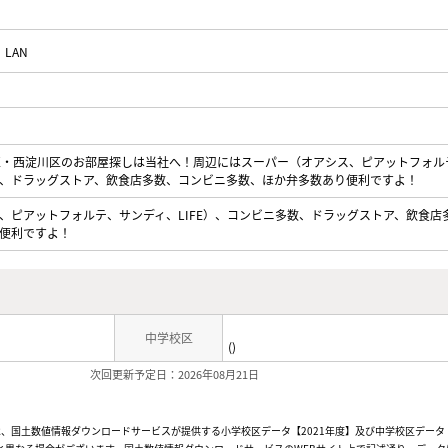
LAN
区・西淀川区のお部屋探しは当社へ！周辺にはスーパー（オアシス、ピアットフォル
多数、ドラッグストア、飲食店多数、コンビニ多数、ほか弁多数あり便利ですよ！
、ピアットフォルテ、サンディ、LIFE）、コンビニ多数、ドラッグストア、飲食店
便利ですよ！
中学校区
()
次回更新予定日：2026年08月21日
、国土数値情報ダウンロードサービスが提供する小学校区データ【2021年度】及び中学校区データ【