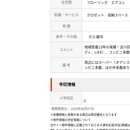
住空間
フローリング
エアコン
設備・サービス
クロゼット
収納スペース
特 徴
条件・その他
ガス:都市
地域密着23年の実績！淀川
コメント
ディ、LIFE）、コンビニ
周辺にはスーパー（オアシス
備 考
ンビニ多数、ほか弁多数あり
学区情報
小学校区
()
情報更新日：2026年08月07日
※各種情報と差異がある場合は現況優先となります
※物件情報の学区情報について
当サイト物件情報に記載されております通学区域(学区)情報は