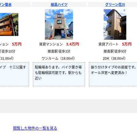
ゾン菊水
姫島ハイツ
グリーン花川
5万円
3.4万円
5万円
ンション
賃貸マンション
賃貸アパート
 徒歩10分
姫島駅 徒歩3分
姫島駅 徒歩9分
31.00㎡）
ワンルーム（18.00㎡）
2DK（38.00㎡）
イプ 十三公園す
駐輪場あります。バイク置き場
振り分けタイプのお部屋です
も駐輪相談可能です。駅からも
オール洋室へ変更済み！
近い
閲覧した物件の一覧を見る