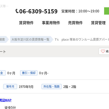
T‘s place 塚本のワンルーム賃貸アパート！｜ピタットハウス塚本店
06-6309-5159
営業時間：10:00～19:00
賃貸物件
事業用物件
売買物件
賃貸管理
検索
大阪市淀川区の賃貸情報一覧
T‘s place 塚本のワンルーム賃貸アパー
パート
0ヶ月
0ヶ月-
証金
敷引・償却
1970年9月
2階・2階
築年月
所在階・階数
周辺MAP
」
徒歩5分