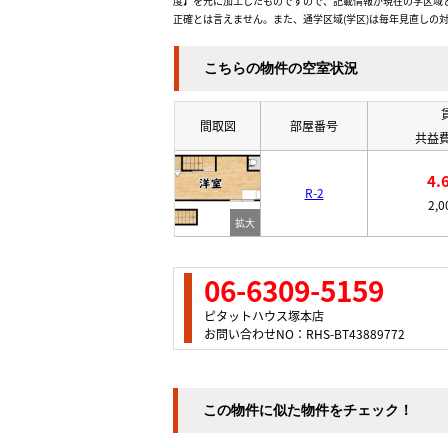
度】を元に加工したものですので、記載情報が現在の学区域
正確とは言えません。また、通学区域(学区)は毎年見直しの
こちらの物件の空室状況
間取図
部屋番号
共益費
4.
R-2
2,
06-6309-5159
ピタットハウス塚本店
お問い合わせNO：RHS-BT43889772
この物件に似た物件をチェック！