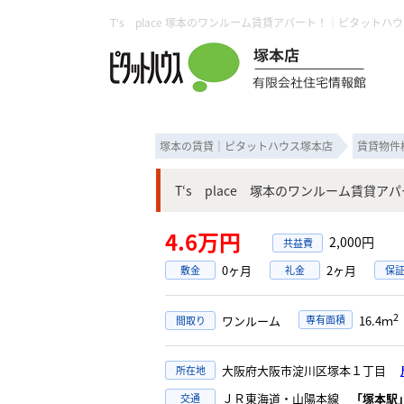
塚本の賃貸｜ピタットハウス塚本店
賃貸物件
T‘s place 塚本のワンルーム賃貸ア
4.6万円
2,000円
0ヶ月
2ヶ月
敷金
礼金
保
2
ワンルーム
専有面積
16.4ｍ
間取り
大阪府大阪市淀川区塚本１丁目
所在地
ＪＲ東海道・山陽本線
「塚本駅
交通