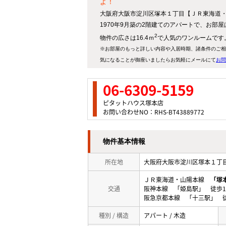
よ！
大阪府大阪市淀川区塚本１丁目【ＪＲ東海道・
1970年9月築の2階建てのアパートで、お部
2
物件の広さは16.4ｍ
で人気のワンルームです
※お部屋のもっと詳しい内容や入居時期、諸条件のご相
気になることが御座いましたらお気軽にメールにて
お問
06-6309-5159
ピタットハウス塚本店
お問い合わせNO：RHS-BT43889772
物件基本情報
所在地
大阪府大阪市淀川区塚本１
ＪＲ東海道・山陽本線
「塚
交通
阪神本線 「姫島駅」 徒歩1
阪急京都本線 「十三駅」 徒
種別 / 構造
アパート / 木造