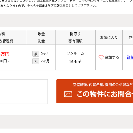
と異なる場合がございます。国土数値情報ダウンロードサービスのWEBサイト上で記述通り、データ
対象となりますので、そちらを踏まえ学区情報は参考としてご活用下さい。
賃料
敷金
間取り
お気に入り
物
/管理費
礼金
専有面積
6万円
ワンルーム
0ヶ月
敷
詳
2
000円
-
2ヶ月
礼
16.4ｍ