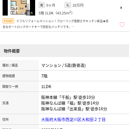
0ヶ月
20万円
敷
礼
2
5階
1LDK（43.25ｍ
）
※フルリフォームマンション！フローリング張替えやキッチン新品★安
全なオートロックカードキーで防犯もバッチリです。
★全室日当たり良好です。
目の前関西スーパーで大変便利ですよ！
物件概要
マンション / S造(鉄骨造)
種別 / 構造
7階
建物階建
1LDK
間取り一例
阪神本線「千船」駅 徒歩10分
阪神なんば線「福」駅 徒歩14分
交通
阪神なんば線「出来島」駅 徒歩16分
大阪府大阪市西淀川区大和田２丁目
住所