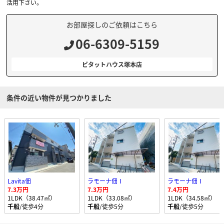
活用下さい。
お部屋探しのご依頼はこちら
06-6309-5159
ピタットハウス塚本店
条件の近い物件が見つかりました
Lavita佃
ラモーナ佃Ⅰ
ラモーナ佃Ⅰ
7.3万円
7.3万円
7.4万円
1LDK（38.47㎡）
1LDK（33.08㎡）
1LDK（34.58㎡）
千船
/徒歩4分
千船
/徒歩5分
千船
/徒歩5分