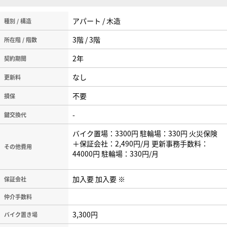
アパート / 木造
種別 / 構造
3階 / 3階
所在階 / 階数
2年
契約期間
なし
更新料
不要
損保
-
鍵交換代
バイク置場：3300円 駐輪場：330円 火災保険
＋保証会社：2,490円/月 更新事務手数料：
その他費用
44000円 駐輪場：330円/月
加入要 加入要 ※
保証会社
仲介手数料
3,300円
バイク置き場