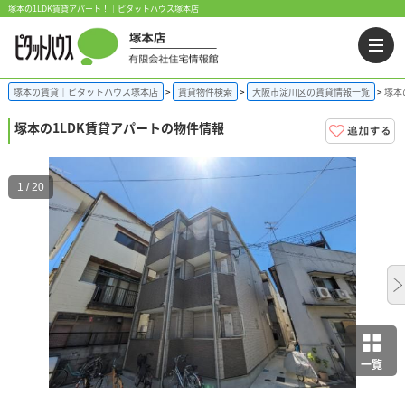
塚本の1LDK賃貸アパート！｜ピタットハウス塚本店
塚本の賃貸｜ピタットハウス塚本店
賃貸物件検索
大阪市淀川区の賃貸情報一覧
塚本
塚本の1LDK賃貸アパートの物件情報
1 / 20
一覧