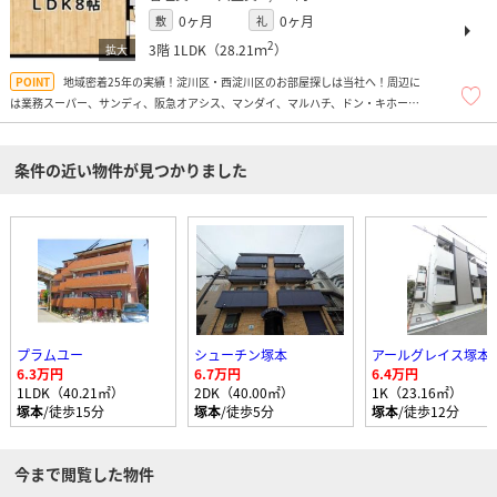
0ヶ月
0ヶ月
敷
礼
2
3階
1LDK（28.21ｍ
）
地域密着25年の実績！淀川区・西淀川区のお部屋探しは当社へ！周辺に
は業務スーパー、サンディ、阪急オアシス、マンダイ、マルハチ、ドン・キホー
テ、十三商店街、ドラッグストア多数、飲食店多数あり便利ですよ！
条件の近い物件が見つかりました
プラムユー
シューチン塚本
アールグレイス塚本
6.3万円
6.7万円
6.4万円
1LDK（40.21㎡）
2DK（40.00㎡）
1K（23.16㎡）
塚本
/徒歩15分
塚本
/徒歩5分
塚本
/徒歩12分
今まで閲覧した物件