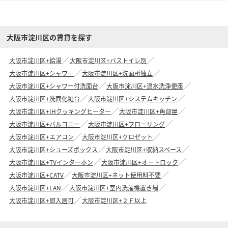
大阪市淀川区の賃貸を探す
大阪市淀川区+給湯
大阪市淀川区+バストイレ別
大阪市淀川区+シャワー
大阪市淀川区+洗面所独立
大阪市淀川区+シャワー付洗面台
大阪市淀川区+温水洗浄便座
大阪市淀川区+洗面化粧台
大阪市淀川区+システムキッチン
大阪市淀川区+IHクッキングヒーター
大阪市淀川区+角部屋
大阪市淀川区+バルコニー
大阪市淀川区+フローリング
大阪市淀川区+エアコン
大阪市淀川区+クロゼット
大阪市淀川区+シューズボックス
大阪市淀川区+収納スペース
大阪市淀川区+TVインターホン
大阪市淀川区+オートロック
大阪市淀川区+CATV
大阪市淀川区+ネット使用料不要
大阪市淀川区+LAN
大阪市淀川区+室内洗濯機置き場
大阪市淀川区+即入居可
大阪市淀川区+２Ｆ以上