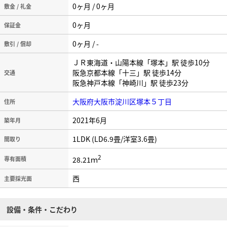
0ヶ月 / 0ヶ月
敷金 / 礼金
0ヶ月
保証金
0ヶ月 / -
敷引 / 償却
ＪＲ東海道・山陽本線「塚本」駅 徒歩10分
阪急京都本線「十三」駅 徒歩14分
交通
阪急神戸本線「神崎川」駅 徒歩23分
大阪府大阪市淀川区塚本５丁目
住所
2021年6月
築年月
1LDK (LD6.9畳/洋室3.6畳)
間取り
2
28.21ｍ
専有面積
西
主要採光面
設備・条件・こだわり