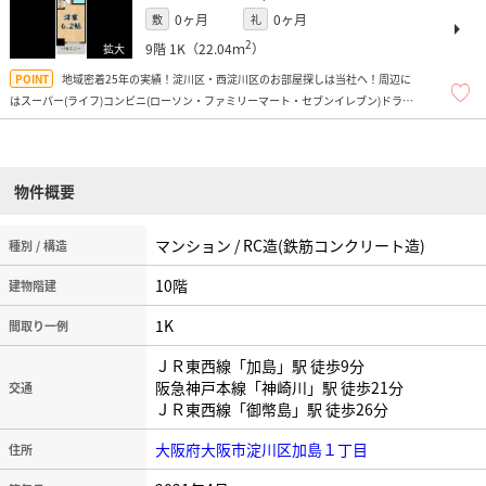
0ヶ月
0ヶ月
敷
礼
2
9階
1K（22.04ｍ
）
地域密着25年の実績！淀川区・西淀川区のお部屋探しは当社へ！周辺に
はスーパー(ライフ)コンビニ(ローソン・ファミリーマート・セブンイレブン)ドラッ
グストア(ウェルシア)などがあり便利な環境です！
物件概要
マンション / RC造(鉄筋コンクリート造)
種別 / 構造
10階
建物階建
1K
間取り一例
ＪＲ東西線「加島」駅 徒歩9分
阪急神戸本線「神崎川」駅 徒歩21分
交通
ＪＲ東西線「御幣島」駅 徒歩26分
大阪府大阪市淀川区加島１丁目
住所