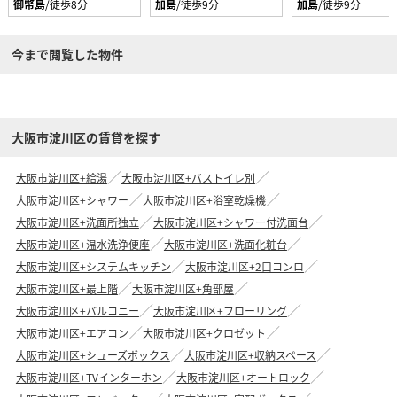
御幣島
/徒歩8分
加島
/徒歩9分
加島
/徒歩9分
今まで閲覧した物件
大阪市淀川区の賃貸を探す
大阪市淀川区+給湯
大阪市淀川区+バストイレ別
大阪市淀川区+シャワー
大阪市淀川区+浴室乾燥機
大阪市淀川区+洗面所独立
大阪市淀川区+シャワー付洗面台
大阪市淀川区+温水洗浄便座
大阪市淀川区+洗面化粧台
大阪市淀川区+システムキッチン
大阪市淀川区+2口コンロ
大阪市淀川区+最上階
大阪市淀川区+角部屋
大阪市淀川区+バルコニー
大阪市淀川区+フローリング
大阪市淀川区+エアコン
大阪市淀川区+クロゼット
大阪市淀川区+シューズボックス
大阪市淀川区+収納スペース
大阪市淀川区+TVインターホン
大阪市淀川区+オートロック