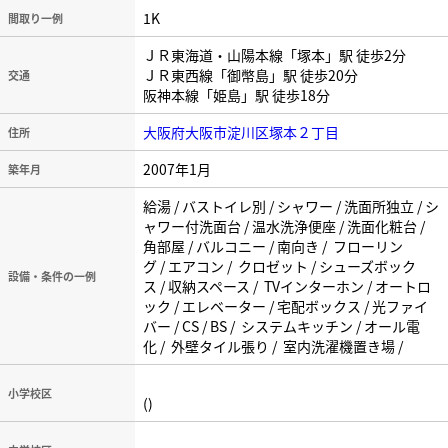
1K
間取り一例
ＪＲ東海道・山陽本線「塚本」駅 徒歩2分
ＪＲ東西線「御幣島」駅 徒歩20分
交通
阪神本線「姫島」駅 徒歩18分
大阪府大阪市淀川区塚本２丁目
住所
2007年1月
築年月
給湯 / バストイレ別 / シャワー / 洗面所独立 / シ
ャワー付洗面台 / 温水洗浄便座 / 洗面化粧台 /
角部屋 / バルコニー / 南向き / フローリン
グ / エアコン / クロゼット / シューズボック
設備・条件の一例
ス / 収納スペース / TVインターホン / オートロ
ック / エレベーター / 宅配ボックス / 光ファイ
バー / CS / BS / システムキッチン / オール電
化 / 外壁タイル張り / 室内洗濯機置き場 /
小学校区
()