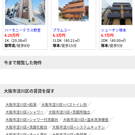
ハーモニーテラス野里
プラムユー
シューチン塚本
6.25万円
6.3万円
6.7万円
1K（20.38㎡）
1LDK（40.21㎡）
2DK（40.00㎡）
御幣島
/徒歩8分
塚本
/徒歩15分
塚本
/徒歩5分
今まで閲覧した物件
大阪市淀川区の賃貸を探す
大阪市淀川区+給湯
大阪市淀川区+バストイレ別
大阪市淀川区+シャワー
大阪市淀川区+洗面所独立
大阪市淀川区+シャワー付洗面台
大阪市淀川区+温水洗浄便座
大阪市淀川区+洗面化粧台
大阪市淀川区+システムキッチン
大阪市淀川区+オール電化
大阪市淀川区+角部屋