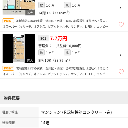
1ヶ月
1ヶ月
敷
礼
2
14階
1K（23.65ｍ
）
地域密着25年の実績！淀川区・西淀川区のお部屋探しは当社へ！周辺に
はスーパー（マルハチ、オアシス、ピアットホルテ、サンディ、LIFE）、コンビニ
多数、ドラッグストア、飲食店多数、お弁当屋さん多数あり便利ですよ！
7.7万円
801
-
10,000円
1ヶ月
1ヶ月
敷
礼
2
8階
1DK（33.79ｍ
）
地域密着25年の実績！淀川区・西淀川区のお部屋探しは当社へ！周辺に
はスーパー（マルハチ、オアシス、ピアットホルテ、サンディ、LIFE）、コンビニ
多数、ドラッグストア、飲食店多数、お弁当屋さん多数あり便利ですよ！
物件概要
マンション / RC造(鉄筋コンクリート造)
種別 / 構造
14階
建物階建