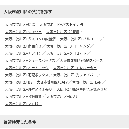
大阪市淀川区の賃貸を探す
大阪市淀川区+給湯
大阪市淀川区+バストイレ別
大阪市淀川区+シャワー
大阪市淀川区+冷蔵庫
大阪市淀川区+ガスコンロ設置済
大阪市淀川区+バルコニー
大阪市淀川区+南西向き
大阪市淀川区+フローリング
大阪市淀川区+エアコン
大阪市淀川区+クロゼット
大阪市淀川区+シューズボックス
大阪市淀川区+収納スペース
大阪市淀川区+オートロック
大阪市淀川区+エレベーター
大阪市淀川区+宅配ボックス
大阪市淀川区+光ファイバー
大阪市淀川区+BS
大阪市淀川区+CATV
大阪市淀川区+LAN
大阪市淀川区+外壁タイル張り
大阪市淀川区+室内洗濯機置き場
大阪市淀川区+分譲賃貸
大阪市淀川区+即入居可
大阪市淀川区+２Ｆ以上
最近検索した条件