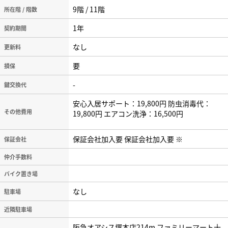
9階 / 11階
所在階 / 階数
1年
契約期間
なし
更新料
要
損保
-
鍵交換代
安心入居サポート：19,800円 防虫消毒代：
その他費用
19,800円 エアコン洗浄：16,500円
保証会社加入要 保証会社加入要 ※
保証会社
仲介手数料
バイク置き場
なし
駐車場
近隣駐車場
阪急オアシス塚本店214m ファミリーマート十