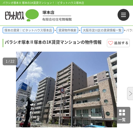
パラシオ塚本Ⅱ 塚本の1K賃貸マンション！｜ピタットハウス塚本店
塚本の賃貸｜ピタットハウス塚本店
賃貸物件検索
大阪市淀川区の賃貸情報一覧
パラ
パラシオ塚本Ⅱ
塚本の1K賃貸マンションの物件情報
1 / 22
一覧