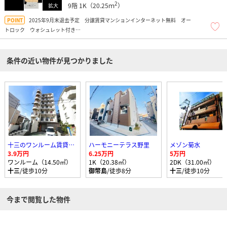
2
9階
1K（20.25ｍ
）
2025年9月末退去予定 分譲賃貸マンションインターネット無料 オー
トロック ウォシュレット付き
オートロック・エレベーター付き 宅配ボックス有
条件の近い物件が見つかりました
十三のワンルーム賃貸マンション
ハーモニーテラス野里
メゾン菊水
3.9万円
6.25万円
5万円
ワンルーム（14.50㎡）
1K（20.38㎡）
2DK（31.00㎡）
十三
/徒歩10分
御幣島
/徒歩8分
十三
/徒歩10分
今まで閲覧した物件