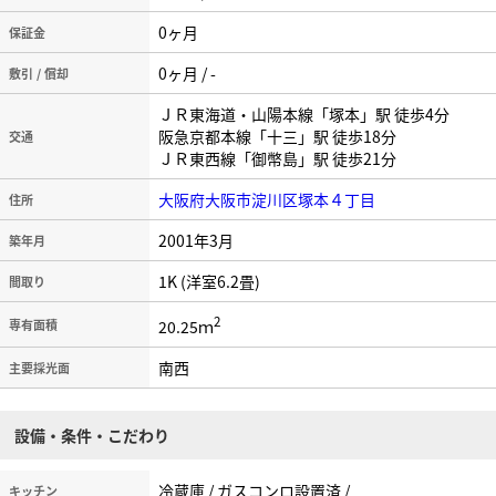
0ヶ月
保証金
0ヶ月 / -
敷引 / 償却
ＪＲ東海道・山陽本線「塚本」駅 徒歩4分
阪急京都本線「十三」駅 徒歩18分
交通
ＪＲ東西線「御幣島」駅 徒歩21分
大阪府大阪市淀川区塚本４丁目
住所
2001年3月
築年月
1K (洋室6.2畳)
間取り
2
20.25ｍ
専有面積
南西
主要採光面
設備・条件・こだわり
冷蔵庫 / ガスコンロ設置済 /
キッチン