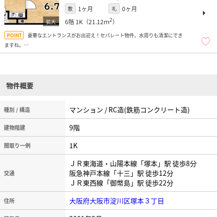
1ヶ月
0ヶ月
敷
礼
2
6階
1K（21.12ｍ
）
豪華なエントランスがお出迎え！セパレート物件。水周りも清潔にでき
ますね。
インターネット繋ぎ放題！使い放題！！
物件概要
マンション / RC造(鉄筋コンクリート造)
種別 / 構造
9階
建物階建
1K
間取り一例
ＪＲ東海道・山陽本線「塚本」駅 徒歩8分
阪急神戸本線「十三」駅 徒歩12分
交通
ＪＲ東西線「御幣島」駅 徒歩22分
大阪府大阪市淀川区塚本３丁目
住所