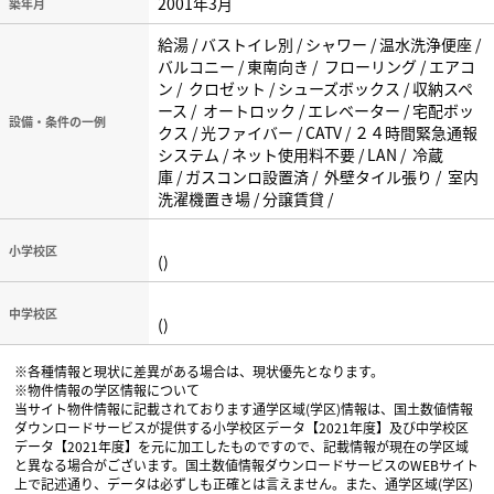
2001年3月
築年月
給湯 / バストイレ別 / シャワー / 温水洗浄便座 /
バルコニー / 東南向き / フローリング / エアコ
ン / クロゼット / シューズボックス / 収納スペ
ース / オートロック / エレベーター / 宅配ボッ
設備・条件の一例
クス / 光ファイバー / CATV / ２４時間緊急通報
システム / ネット使用料不要 / LAN / 冷蔵
庫 / ガスコンロ設置済 / 外壁タイル張り / 室内
洗濯機置き場 / 分譲賃貸 /
小学校区
()
中学校区
()
※各種情報と現状に差異がある場合は、現状優先となります。
※物件情報の学区情報について
当サイト物件情報に記載されております通学区域(学区)情報は、国土数値情報
ダウンロードサービスが提供する小学校区データ【2021年度】及び中学校区
データ【2021年度】を元に加工したものですので、記載情報が現在の学区域
と異なる場合がございます。国土数値情報ダウンロードサービスのWEBサイト
上で記述通り、データは必ずしも正確とは言えません。また、通学区域(学区)