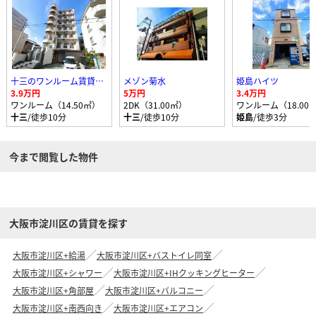
十三のワンルーム賃貸マンション
メゾン菊水
姫島ハイツ
3.9万円
5万円
3.4万円
ワンルーム（14.50㎡）
2DK（31.00㎡）
ワンルーム（18.00
十三
/徒歩10分
十三
/徒歩10分
姫島
/徒歩3分
今まで閲覧した物件
大阪市淀川区の賃貸を探す
大阪市淀川区+給湯
大阪市淀川区+バストイレ同室
大阪市淀川区+シャワー
大阪市淀川区+IHクッキングヒーター
大阪市淀川区+角部屋
大阪市淀川区+バルコニー
大阪市淀川区+南西向き
大阪市淀川区+エアコン