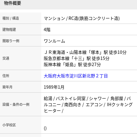
物件概要
マンション / RC造(鉄筋コンクリート造)
種別 / 構造
4階
建物階建
ワンルーム
間取り一例
ＪＲ東海道・山陽本線「塚本」駅 徒歩10分
阪急京都本線「十三」駅 徒歩15分
交通
阪神本線「姫島」駅 徒歩27分
大阪府大阪市淀川区新北野２丁目
住所
1989年1月
築年月
給湯 / バストイレ同室 / シャワー / 角部屋 / バ
ルコニー / 南西向き / エアコン / IHクッキング
設備・条件の一例
ヒーター /
小学校区
()