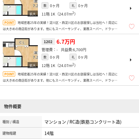
0ヶ月
0ヶ月
敷
礼
2
11階
1K（24.07ｍ
）
地域密着25年の実績！淀川区・西淀川区のお部屋探しは当社へ！周辺に
は大きめの商店街があります。他にもスーパーサンディ、業務スーパー、ドラッグ
ストア多数、飲食店多数、コンビニ多数、ドン・キホーテなどがあり、便利です
よ！
6.7万円
1202
-
6,700円
0ヶ月
0ヶ月
敷
礼
2
12階
1K（24.07ｍ
）
地域密着25年の実績！淀川区・西淀川区のお部屋探しは当社へ！周辺に
は大きめの商店街があります。他にもスーパーサンディ、業務スーパー、ドラッグ
ストア多数、飲食店多数、コンビニ多数、ドン・キホーテなどがあり、便利です
よ！
物件概要
マンション / RC造(鉄筋コンクリート造)
種別 / 構造
14階
建物階建