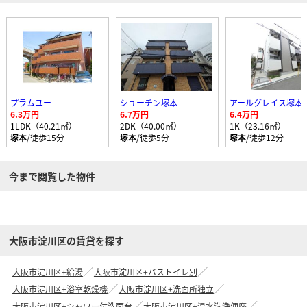
プラムユー
シューチン塚本
アールグレイス塚本
6.3万円
6.7万円
6.4万円
1LDK（40.21㎡）
2DK（40.00㎡）
1K（23.16㎡）
塚本
/徒歩15分
塚本
/徒歩5分
塚本
/徒歩12分
今まで閲覧した物件
大阪市淀川区の賃貸を探す
大阪市淀川区+給湯
大阪市淀川区+バストイレ別
大阪市淀川区+浴室乾燥機
大阪市淀川区+洗面所独立
大阪市淀川区+シャワー付洗面台
大阪市淀川区+温水洗浄便座