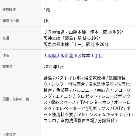
4階
建物階建
1K
間取り一例
ＪＲ東海道・山陽本線「塚本」駅 徒歩5分
阪神本線「姫島」駅 徒歩19分
交通
阪急京都本線「十三」駅 徒歩20分
大阪府大阪市淀川区塚本１丁目
住所
2021年1月
築年月
給湯 / バストイレ別 / 浴室乾燥機 / 洗面所独
立 / シャワー付洗面台 / 温水洗浄便座 / 洗面化
粧台 / 角部屋 / バルコニー / 南向き / フローリ
ング / エアコン / クロゼット / シューズボック
設備・条件の一例
ス / 収納スペース / TVインターホン / オートロ
ック / エレベーター / 宅配ボックス / CATV / ネ
ット使用料不要 / LAN / システムキッチン / 2口
コンロ / 室内洗濯機置き場 / 分譲賃貸 /
小学校区