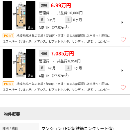
6.99万円
306
-
10,000円
0ヶ月
0ヶ月
敷
礼
2
3階
1K（27.52ｍ
）
地域密着25年の実績！淀川区・西淀川区のお部屋探しは当社へ！周辺に
はスーパー（マルハチ、オアシス、ピアットホルテ、サンディ、LIFE）、コンビニ
多数、ドラッグストア、飲食店多数、お弁当屋さん多数あり便利ですよ！
7.085万円
406
-
8,950円
0ヶ月
1ヶ月
敷
礼
2
4階
1K（27.52ｍ
）
地域密着25年の実績！淀川区・西淀川区のお部屋探しは当社へ！周辺に
はスーパー（マルハチ、オアシス、ピアットホルテ、サンディ、LIFE）、コンビニ
多数、ドラッグストア、飲食店多数、お弁当屋さん多数あり便利ですよ！
物件概要
マンション / RC造(鉄筋コンクリート造)
種別 / 構造