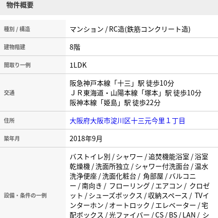
物件概要
マンション / RC造(鉄筋コンクリート造)
種別 / 構造
8階
建物階建
1LDK
間取り一例
阪急神戸本線「十三」駅 徒歩10分
ＪＲ東海道・山陽本線「塚本」駅 徒歩10分
交通
阪神本線「姫島」駅 徒歩22分
大阪府大阪市淀川区十三元今里１丁目
住所
2018年9月
築年月
バストイレ別 / シャワー / 追焚機能浴室 / 浴室
乾燥機 / 洗面所独立 / シャワー付洗面台 / 温水
洗浄便座 / 洗面化粧台 / 角部屋 / バルコニ
ー / 南向き / フローリング / エアコン / クロゼ
ット / シューズボックス / 収納スペース / TVイ
設備・条件の一例
ンターホン / オートロック / エレベーター / 宅
配ボックス / 光ファイバー / CS / BS / LAN / シ