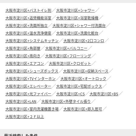
大阪市淀川区+バストイレ別
大阪市淀川区+シャワー
大阪市淀川区+追焚機能浴室
大阪市淀川区+浴室乾燥機
大阪市淀川区+洗面所独立
大阪市淀川区+シャワー付洗面台
大阪市淀川区+温水洗浄便座
大阪市淀川区+洗面化粧台
大阪市淀川区+システムキッチン
大阪市淀川区+2口コンロ
大阪市淀川区+角部屋
大阪市淀川区+バルコニー
大阪市淀川区+南向き
大阪市淀川区+フローリング
大阪市淀川区+エアコン
大阪市淀川区+クロゼット
大阪市淀川区+シューズボックス
大阪市淀川区+収納スペース
大阪市淀川区+TVインターホン
大阪市淀川区+オートロック
大阪市淀川区+エレベーター
大阪市淀川区+宅配ボックス
大阪市淀川区+光ファイバー
大阪市淀川区+CS
大阪市淀川区+BS
大阪市淀川区+LAN
大阪市淀川区+外壁タイル張り
大阪市淀川区+室内洗濯機置き場
大阪市淀川区+即入居可
大阪市淀川区+２Ｆ以上
最近検索した条件