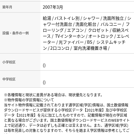
2007年3月
築年月
給湯 / バストイレ別 / シャワー / 洗面所独立 / シ
ャワー付洗面台 / 洗面化粧台 / バルコニー / フ
ローリング / エアコン / クロゼット / 収納スペ
設備・条件の一例
ース / TVインターホン / オートロック / エレベ
ーター / 光ファイバー / BS / システムキッチ
ン / 2口コンロ / 室内洗濯機置き場 /
小学校区
()
中学校区
()
※各種情報と現状に差異がある場合は、現状優先となります。
※物件情報の学区情報について
当サイト物件情報に記載されております通学区域(学区)情報は、国土数値情報
ダウンロードサービスが提供する小学校区データ【2021年度】及び中学校区
データ【2021年度】を元に加工したものですので、記載情報が現在の学区域
と異なる場合がございます。国土数値情報ダウンロードサービスのWEBサイト
上で記述通り、データは必ずしも正確とは言えません。また、通学区域(学区)
は毎年見直しの対象となりますので、そちらを踏まえ学区情報は参考としてご