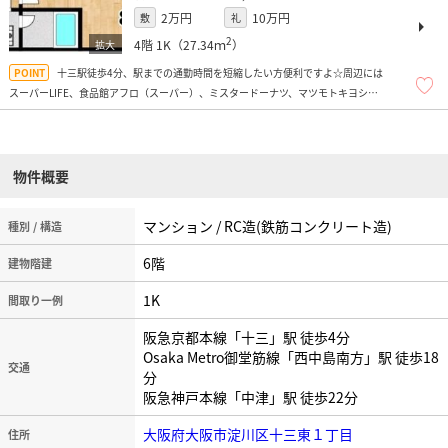
2万円
10万円
敷
礼
2
4階
1K（27.34ｍ
）
十三駅徒歩4分、駅までの通勤時間を短縮したい方便利ですよ☆周辺には
スーパーLIFE、食品館アフロ（スーパー）、ミスタードーナツ、マツモトキヨシ、
100円均一（キャンドゥ）、コンビニ多数、商店街もあり便利ですよ！
物件概要
マンション / RC造(鉄筋コンクリート造)
種別 / 構造
6階
建物階建
1K
間取り一例
阪急京都本線「十三」駅 徒歩4分
Osaka Metro御堂筋線「西中島南方」駅 徒歩18
交通
分
阪急神戸本線「中津」駅 徒歩22分
大阪府大阪市淀川区十三東１丁目
住所