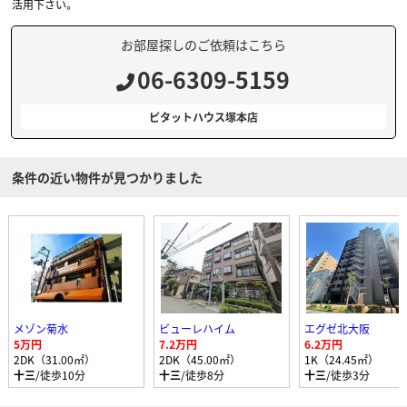
活用下さい。
お部屋探しのご依頼はこちら
06-6309-5159
ピタットハウス塚本店
条件の近い物件が見つかりました
メゾン菊水
ビューレハイム
エグゼ北大阪
5万円
7.2万円
6.2万円
2DK（31.00㎡）
2DK（45.00㎡）
1K（24.45㎡）
十三
/徒歩10分
十三
/徒歩8分
十三
/徒歩3分