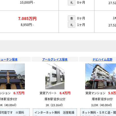
10,000円
-
0ヶ月
礼
27.5
7.085万円
1
0ヶ月
敷
8,950円
-
1ヶ月
礼
27.5
シューチン塚本
アールグレイス塚本
ナビハイム北野
6.7万円
6.4万円
5.9
マンション
賃貸アパート
賃貸マンション
塚本駅 徒歩5分
塚本駅 徒歩12分
塚本駅 徒歩10分
DK（40.00㎡）
1K（23.16㎡）
1LDK（40.00㎡）
談可能です ※賃料
インターネット無料 浴室乾燥
ネット無料・ＳＲＣ造・閑