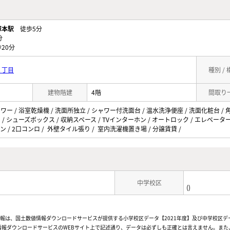
塚本駅
徒歩5分
分
20分
１丁目
種別 /
建物階建
4階
間取り
ャワー / 浴室乾燥機 / 洗面所独立 / シャワー付洗面台 / 温水洗浄便座 / 洗面化粧台 / 
ト / シューズボックス / 収納スペース / TVインターホン / オートロック / エレベーター 
ッチン / 2口コンロ / 外壁タイル張り / 室内洗濯機置き場 / 分譲賃貸 /
中学校区
()
情報は、国土数値情報ダウンロードサービスが提供する小学校区データ【2021年度】及び中学校区デ
報ダウンロードサービスのWEBサイト上で記述通り、データは必ずしも正確とは言えません。また、