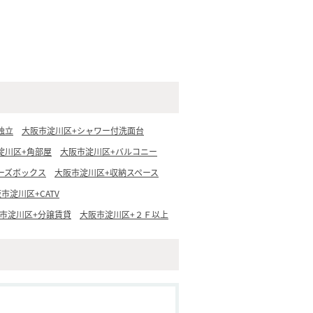
独立
大阪市淀川区+シャワー付洗面台
淀川区+角部屋
大阪市淀川区+バルコニー
ーズボックス
大阪市淀川区+収納スペース
市淀川区+CATV
市淀川区+分譲賃貸
大阪市淀川区+２Ｆ以上