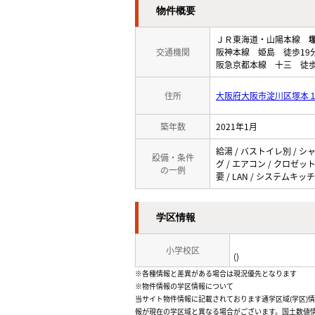
物件概要
ＪＲ東海道・山陽本線
交通機関
阪神本線 姫島 徒歩19
阪急京都本線 十三 徒歩
住所
大阪府大阪市淀川区塚本
築年数
2021年1月
給湯 / バストイレ別 / シ
設備・条件
グ / エアコン / クロゼッ
の一例
要 / LAN / システムキ
学区情報
小学校区
()
※各種情報と差異がある場合は現況優先となります
※物件情報の学区情報について
当サイト物件情報に記載されております通学区域(学区)
報が現在の学区域と異なる場合がございます。国土数値情