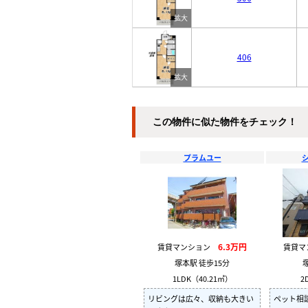
406
この物件に似た物件をチェック！
プラムユー
6.3万円
賃貸マンション
賃貸
塚本駅 徒歩15分
1LDK（40.21㎡）
2
リビングは広々、収納も大きい
ペット相