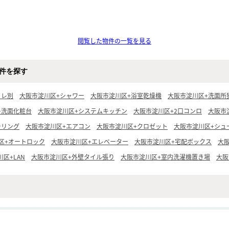
閲覧した物件の一覧を見る
件を探す
イレ別
大阪市淀川区+シャワー
大阪市淀川区+浴室乾燥機
大阪市淀川区+洗面所
+洗面化粧台
大阪市淀川区+システムキッチン
大阪市淀川区+2口コンロ
大阪市
ーリング
大阪市淀川区+エアコン
大阪市淀川区+クロゼット
大阪市淀川区+シュ
区+オートロック
大阪市淀川区+エレベーター
大阪市淀川区+宅配ボックス
大阪
区+LAN
大阪市淀川区+外壁タイル張り
大阪市淀川区+室内洗濯機置き場
大阪