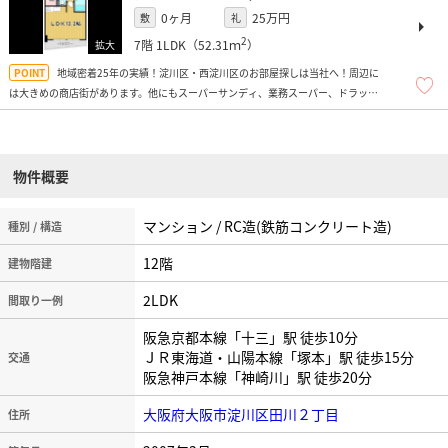
0ヶ月
25万円
敷
礼
2
7階
1LDK（52.31ｍ
）
地域密着25年の実績！淀川区・西淀川区のお部屋探しは当社へ！周辺に
は大きめの商店街があります。他にもスーパーサンディ、業務スーパー、ドラッグ
ストア多数、飲食店多数、コンビニ多数、ドン・キホーテなどがあり、便利です
よ！
物件概要
マンション / RC造(鉄筋コンクリート造)
種別 / 構造
12階
建物階建
2LDK
間取り一例
阪急京都本線「十三」駅 徒歩10分
ＪＲ東海道・山陽本線「塚本」駅 徒歩15分
交通
阪急神戸本線「神崎川」駅 徒歩20分
大阪府大阪市淀川区田川２丁目
住所