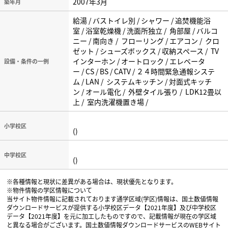
2007年3月
築年月
給湯 / バストイレ別 / シャワー / 追焚機能浴
室 / 浴室乾燥機 / 洗面所独立 / 角部屋 / バルコ
ニー / 南向き / フローリング / エアコン / クロ
ゼット / シューズボックス / 収納スペース / TV
インターホン / オートロック / エレベータ
設備・条件の一例
ー / CS / BS / CATV / ２４時間緊急通報システ
ム / LAN / システムキッチン / 対面式キッチ
ン / オール電化 / 外壁タイル張り / LDK12畳以
上 / 室内洗濯機置き場 /
小学校区
()
中学校区
()
※各種情報と現状に差異がある場合は、現状優先となります。
※物件情報の学区情報について
当サイト物件情報に記載されております通学区域(学区)情報は、国土数値情報
ダウンロードサービスが提供する小学校区データ【2021年度】及び中学校区
データ【2021年度】を元に加工したものですので、記載情報が現在の学区域
と異なる場合がございます。国土数値情報ダウンロードサービスのWEBサイト