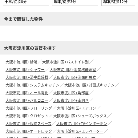
十三
/徒歩8分
塚本
/徒歩3分
塚本
/徒歩12分
今まで閲覧した物件
大阪市淀川区の賃貸を探す
大阪市淀川区+給湯
大阪市淀川区+バストイレ別
大阪市淀川区+シャワー
大阪市淀川区+追焚機能浴室
大阪市淀川区+浴室乾燥機
大阪市淀川区+洗面所独立
大阪市淀川区+システムキッチン
大阪市淀川区+対面式キッチン
大阪市淀川区+オール電化
大阪市淀川区+角部屋
大阪市淀川区+バルコニー
大阪市淀川区+南向き
大阪市淀川区+フローリング
大阪市淀川区+エアコン
大阪市淀川区+クロゼット
大阪市淀川区+シューズボックス
大阪市淀川区+収納スペース
大阪市淀川区+TVインターホン
大阪市淀川区+オートロック
大阪市淀川区+エレベーター