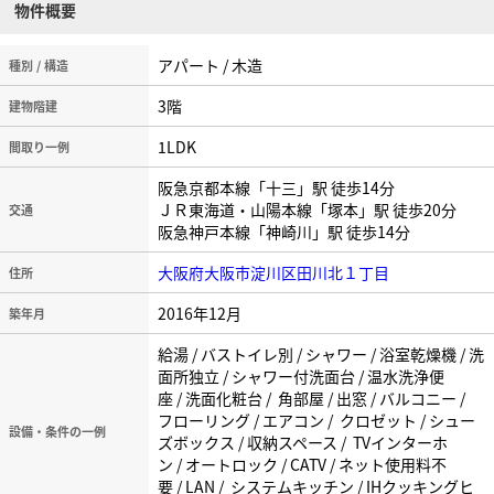
物件概要
アパート / 木造
種別 / 構造
3階
建物階建
1LDK
間取り一例
阪急京都本線「十三」駅 徒歩14分
ＪＲ東海道・山陽本線「塚本」駅 徒歩20分
交通
阪急神戸本線「神崎川」駅 徒歩14分
大阪府大阪市淀川区田川北１丁目
住所
2016年12月
築年月
給湯 / バストイレ別 / シャワー / 浴室乾燥機 / 洗
面所独立 / シャワー付洗面台 / 温水洗浄便
座 / 洗面化粧台 / 角部屋 / 出窓 / バルコニー /
フローリング / エアコン / クロゼット / シュー
設備・条件の一例
ズボックス / 収納スペース / TVインターホ
ン / オートロック / CATV / ネット使用料不
要 / LAN / システムキッチン / IHクッキングヒ