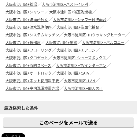
大阪市淀川区+給湯
大阪市淀川区+バストイレ別
大阪市淀川区+シャワー
大阪市淀川区+浴室乾燥機
大阪市淀川区+洗面所独立
大阪市淀川区+シャワー付洗面台
大阪市淀川区+温水洗浄便座
大阪市淀川区+洗面化粧台
大阪市淀川区+システムキッチン
大阪市淀川区+IHクッキングヒーター
大阪市淀川区+角部屋
大阪市淀川区+出窓
大阪市淀川区+バルコニー
大阪市淀川区+フローリング
大阪市淀川区+エアコン
大阪市淀川区+クロゼット
大阪市淀川区+シューズボックス
大阪市淀川区+収納スペース
大阪市淀川区+TVインターホン
大阪市淀川区+オートロック
大阪市淀川区+CATV
大阪市淀川区+ネット使用料不要
大阪市淀川区+LAN
大阪市淀川区+室内洗濯機置き場
大阪市淀川区+即入居可
最近検索した条件
このページをメールで送る