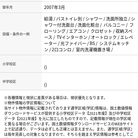
2007年3月
築年月
給湯 / バストイレ別 / シャワー / 洗面所独立 / シ
ャワー付洗面台 / 洗面化粧台 / バルコニー / フ
ローリング / エアコン / クロゼット / 収納スペ
設備・条件の一例
ース / TVインターホン / オートロック / エレベ
ーター / 光ファイバー / BS / システムキッチ
ン / 2口コンロ / 室内洗濯機置き場 /
小学校区
()
中学校区
()
※各種情報と現状に差異がある場合は、現状優先となります。
※物件情報の学区情報について
当サイト物件情報に記載されております通学区域(学区)情報は、国土数値情報
ダウンロードサービスが提供する小学校区データ【2021年度】及び中学校区
データ【2021年度】を元に加工したものですので、記載情報が現在の学区域
と異なる場合がございます。国土数値情報ダウンロードサービスのWEBサイト
上で記述通り、データは必ずしも正確とは言えません。また、通学区域(学区)
は毎年見直しの対象となりますので、そちらを踏まえ学区情報は参考としてご