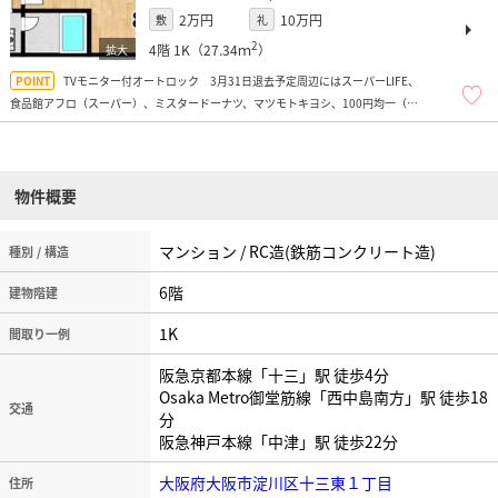
2万円
10万円
敷
礼
2
4階
1K（27.34ｍ
）
TVモニター付オートロック 3月31日退去予定周辺にはスーパーLIFE、
食品館アフロ（スーパー）、ミスタードーナツ、マツモトキヨシ、100円均一（キ
ャンドゥ）、コンビニ多数、商店街もあり便利ですよ！
物件概要
マンション / RC造(鉄筋コンクリート造)
種別 / 構造
6階
建物階建
1K
間取り一例
阪急京都本線「十三」駅 徒歩4分
Osaka Metro御堂筋線「西中島南方」駅 徒歩18
交通
分
阪急神戸本線「中津」駅 徒歩22分
大阪府大阪市淀川区十三東１丁目
住所