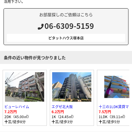
活用下さい。
お部屋探しのご依頼はこちら
06-6309-5159
ピタットハウス塚本店
条件の近い物件が見つかりました
ビューレハイム
エグゼ北大阪
7.2万円
6.2万円
7.5万円
2DK（45.00㎡）
1K（24.45㎡）
1LDK（39.11㎡）
十三
/徒歩8分
十三
/徒歩3分
十三
/徒歩5分