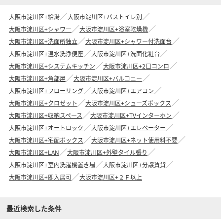
大阪市淀川区+給湯
大阪市淀川区+バストイレ別
大阪市淀川区+シャワー
大阪市淀川区+浴室乾燥機
大阪市淀川区+洗面所独立
大阪市淀川区+シャワー付洗面台
大阪市淀川区+温水洗浄便座
大阪市淀川区+洗面化粧台
大阪市淀川区+システムキッチン
大阪市淀川区+2口コンロ
大阪市淀川区+角部屋
大阪市淀川区+バルコニー
大阪市淀川区+フローリング
大阪市淀川区+エアコン
大阪市淀川区+クロゼット
大阪市淀川区+シューズボックス
大阪市淀川区+収納スペース
大阪市淀川区+TVインターホン
大阪市淀川区+オートロック
大阪市淀川区+エレベーター
大阪市淀川区+宅配ボックス
大阪市淀川区+ネット使用料不要
大阪市淀川区+LAN
大阪市淀川区+外壁タイル張り
大阪市淀川区+室内洗濯機置き場
大阪市淀川区+分譲賃貸
大阪市淀川区+即入居可
大阪市淀川区+２Ｆ以上
最近検索した条件