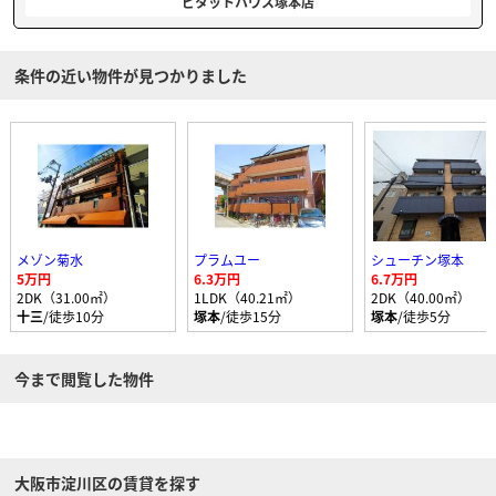
ピタットハウス塚本店
条件の近い物件が見つかりました
メゾン菊水
プラムユー
シューチン塚本
5万円
6.3万円
6.7万円
2DK（31.00㎡）
1LDK（40.21㎡）
2DK（40.00㎡）
十三
/徒歩10分
塚本
/徒歩15分
塚本
/徒歩5分
今まで閲覧した物件
大阪市淀川区の賃貸を探す