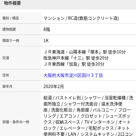
物件概要
マンション / RC造(鉄筋コンクリート造)
種別 / 構造
8階
建物階建
1K
間取り一例
ＪＲ東海道・山陽本線「塚本」駅 徒歩10分
阪急神戸本線「十三」駅 徒歩20分
交通
ＪＲ東西線「加島」駅 徒歩20分
大阪府大阪市淀川区田川３丁目
住所
2020年2月
築年月
給湯 / バストイレ別 / シャワー / 浴室乾燥機 / 洗
面所独立 / シャワー付洗面台 / 温水洗浄便
座 / 洗面化粧台 / 角部屋 / バルコニー / フロー
リング / エアコン / クロゼット / シューズボッ
クス / 収納スペース / TVインターホン / オート
設備・条件の一例
ロック / エレベーター / 宅配ボックス / ネット
使用料不要 / LAN / システムキッチン / 2口コン