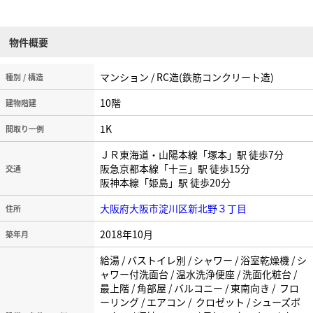
よ！
物件概要
マンション / RC造(鉄筋コンクリート造)
種別 / 構造
10階
建物階建
1K
間取り一例
ＪＲ東海道・山陽本線「塚本」駅 徒歩7分
阪急京都本線「十三」駅 徒歩15分
交通
阪神本線「姫島」駅 徒歩20分
大阪府大阪市淀川区新北野３丁目
住所
2018年10月
築年月
給湯 / バストイレ別 / シャワー / 浴室乾燥機 / シ
ャワー付洗面台 / 温水洗浄便座 / 洗面化粧台 /
最上階 / 角部屋 / バルコニー / 東南向き / フロ
ーリング / エアコン / クロゼット / シューズボ