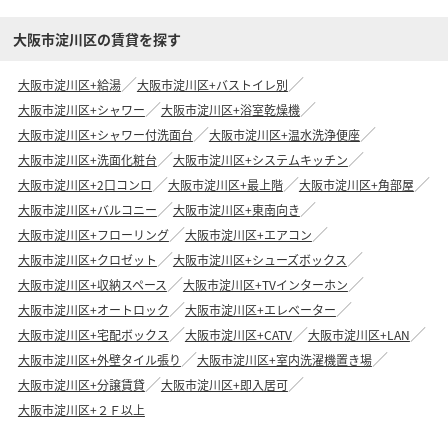
大阪市淀川区の賃貸を探す
大阪市淀川区+給湯
大阪市淀川区+バストイレ別
大阪市淀川区+シャワー
大阪市淀川区+浴室乾燥機
大阪市淀川区+シャワー付洗面台
大阪市淀川区+温水洗浄便座
大阪市淀川区+洗面化粧台
大阪市淀川区+システムキッチン
大阪市淀川区+2口コンロ
大阪市淀川区+最上階
大阪市淀川区+角部屋
大阪市淀川区+バルコニー
大阪市淀川区+東南向き
大阪市淀川区+フローリング
大阪市淀川区+エアコン
大阪市淀川区+クロゼット
大阪市淀川区+シューズボックス
大阪市淀川区+収納スペース
大阪市淀川区+TVインターホン
大阪市淀川区+オートロック
大阪市淀川区+エレベーター
大阪市淀川区+宅配ボックス
大阪市淀川区+CATV
大阪市淀川区+LAN
大阪市淀川区+外壁タイル張り
大阪市淀川区+室内洗濯機置き場
大阪市淀川区+分譲賃貸
大阪市淀川区+即入居可
大阪市淀川区+２Ｆ以上