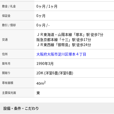
0ヶ月 / 1ヶ月
敷金 / 礼金
0ヶ月
保証金
0ヶ月 / -
敷引 / 償却
ＪＲ東海道・山陽本線「塚本」駅 徒歩7分
阪急京都本線「十三」駅 徒歩17分
交通
ＪＲ東西線「御幣島」駅 徒歩24分
大阪府大阪市淀川区塚本４丁目
住所
1990年3月
築年月
2DK (洋室6畳/洋室6畳)
間取り
2
40ｍ
専有面積
東
主要採光面
設備・条件・こだわり