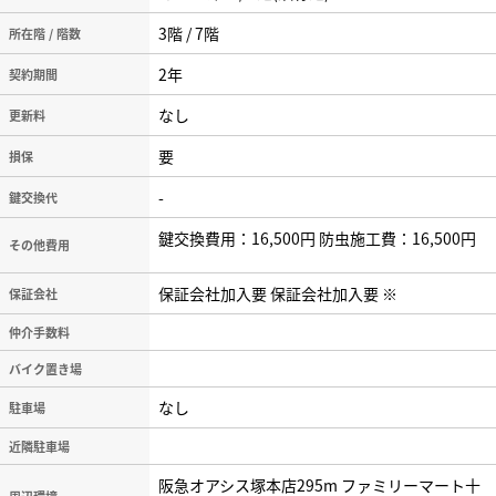
3階 / 7階
所在階 / 階数
2年
契約期間
なし
更新料
要
損保
-
鍵交換代
鍵交換費用：16,500円 防虫施工費：16,500円
その他費用
保証会社加入要 保証会社加入要 ※
保証会社
仲介手数料
バイク置き場
なし
駐車場
近隣駐車場
阪急オアシス塚本店295m ファミリーマート十