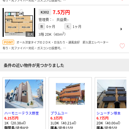
有り・光ファイバー対応・ガスコンロ設置可。
大通り沿いですので女性の方も安心です。目の前コンビニで便利です
お一人で広々と使いたいという方にもオススメです。
7.5万円
K302
-
-
0ヶ月
1ヶ月
敷
礼
2
3階
2DK（40ｍ
）
オール洋室タイプの２ＤＫ・日当たり・通風良好 即入居エレベーター
有り・光ファイバー対応・ガスコンロ設置可。
大通り沿いですので女性の方も安心です。目の前コンビニで便利です
お一人で広々と使いたいという方にもオススメです。
条件の近い物件が見つかりました
ハーモニーテラス野里
プラムユー
シューチン塚本
6.25万円
6.3万円
6.7万円
1K（20.38㎡）
1LDK（40.21㎡）
2DK（40.00㎡）
御幣島
/徒歩8分
塚本
/徒歩15分
塚本
/徒歩5分