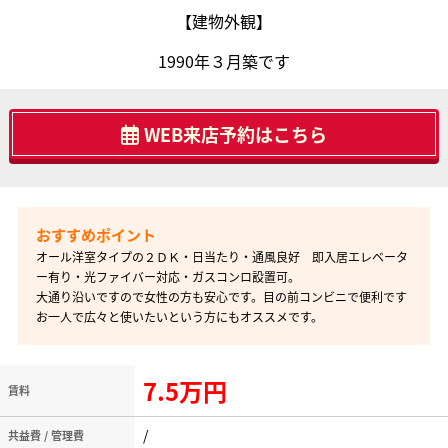
【建物外観】
1990年３月築です
WEB来店予約はこちら
オール洋室タイプの２ＤＫ・日当たり・通風良好 即入居エレベータ
ー有り・光ファイバー対応・ガスコンロ設置可。
大通り沿いですので女性の方も安心です。目の前コンビニで便利です
お一人で広々と使いたいという方にもオススメです。
7.5万円
賃料
/
共益費 / 管理費