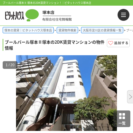
ブールバール塚本Ⅱ 塚本の2DK賃貸マンション！｜ピタットハウス塚本店
塚本の賃貸｜ピタットハウス塚本店
賃貸物件検索
大阪市淀川区の賃貸情報一覧
ブー
ブールバール塚本Ⅱ
塚本の2DK賃貸マンションの物件
情報
1 / 20
一覧