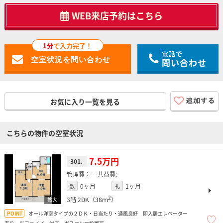
WEB来店予約はこちら
1分
で入力完了！
電話で
問い合わせ
お気に入り一覧を見る
こちらの物件の空室状況
7.5万円
301.
-
-
0ヶ月
1ヶ月
敷
礼
2
3階
2DK（38ｍ
）
オール洋室タイプの２ＤＫ・日当たり・通風良好 即入居エレベーター