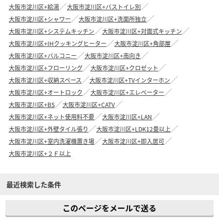
大阪市淀川区+給湯
大阪市淀川区+バストイレ別
大阪市淀川区+シャワー
大阪市淀川区+洗面所独立
大阪市淀川区+システムキッチン
大阪市淀川区+対面式キッチン
大阪市淀川区+IHクッキングヒーター
大阪市淀川区+角部屋
大阪市淀川区+バルコニー
大阪市淀川区+南向き
大阪市淀川区+フローリング
大阪市淀川区+クロゼット
大阪市淀川区+収納スペース
大阪市淀川区+TVインターホン
大阪市淀川区+オートロック
大阪市淀川区+エレベーター
大阪市淀川区+BS
大阪市淀川区+CATV
大阪市淀川区+ネット使用料不要
大阪市淀川区+LAN
大阪市淀川区+外壁タイル張り
大阪市淀川区+LDK12畳以上
大阪市淀川区+室内洗濯機置き場
大阪市淀川区+即入居可
大阪市淀川区+２Ｆ以上
最近検索した条件
このページをメールで送る