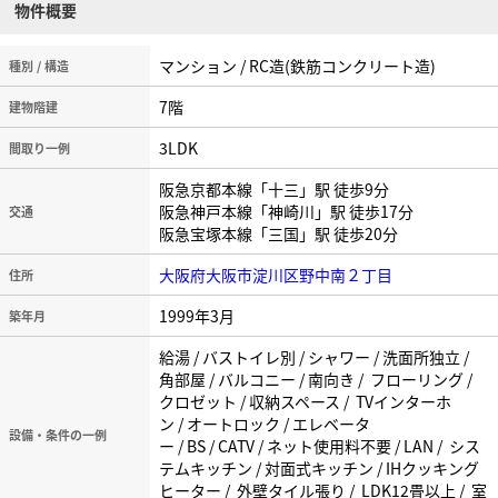
物件概要
マンション / RC造(鉄筋コンクリート造)
種別 / 構造
7階
建物階建
3LDK
間取り一例
阪急京都本線「十三」駅 徒歩9分
阪急神戸本線「神崎川」駅 徒歩17分
交通
阪急宝塚本線「三国」駅 徒歩20分
大阪府大阪市淀川区野中南２丁目
住所
1999年3月
築年月
給湯 / バストイレ別 / シャワー / 洗面所独立 /
角部屋 / バルコニー / 南向き / フローリング /
クロゼット / 収納スペース / TVインターホ
ン / オートロック / エレベータ
設備・条件の一例
ー / BS / CATV / ネット使用料不要 / LAN / シス
テムキッチン / 対面式キッチン / IHクッキング
ヒーター / 外壁タイル張り / LDK12畳以上 / 室