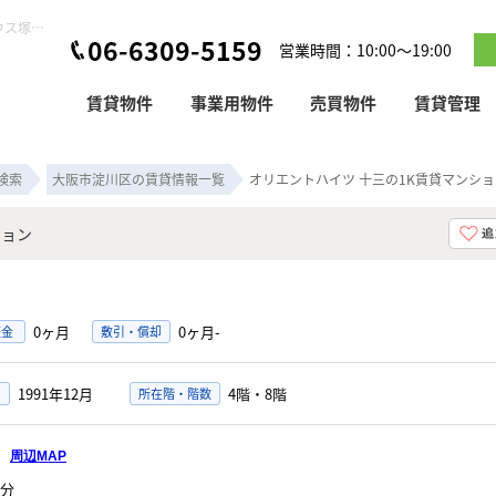
オリエントハイツ 十三の1K賃貸マンション！｜ピタットハウス塚本店
06-6309-5159
営業時間：10:00～19:00
賃貸物件
事業用物件
売買物件
賃貸管理
検索
大阪市淀川区の賃貸情報一覧
オリエントハイツ 十三の1K賃貸マンショ
ション
0ヶ月
0ヶ月-
証金
敷引・償却
1991年12月
4階・8階
所在階・階数
目
周辺MAP
分