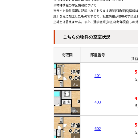
※物件情報の学区情報について
当サイト物件情報に記載されております通学区域(学区)情報は
度】を元に加工したものですので、記載情報が現在の学区域
正確とは言えません。また、通学区域(学区)は毎年見直しの
こちらの物件の空室状況
間取図
部屋番号
共益
5
401
5
4
403
5
5
602
5