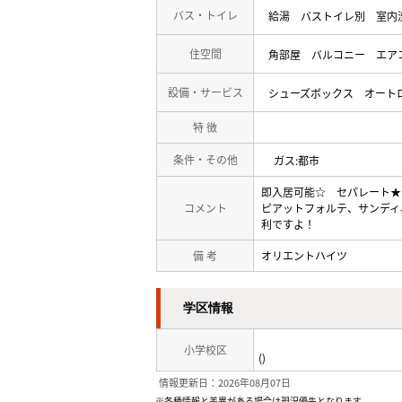
バス・トイレ
給湯
バストイレ別
室内
住空間
角部屋
バルコニー
エア
設備・サービス
シューズボックス
オート
特 徴
条件・その他
ガス:都市
即入居可能☆ セパレート★
コメント
ピアットフォルテ、サンディ
利ですよ！
備 考
オリエントハイツ
学区情報
小学校区
()
情報更新日：2026年08月07日
※各種情報と差異がある場合は現況優先となります