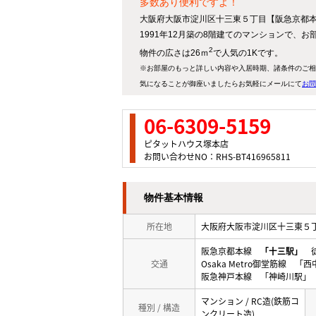
多数あり便利ですよ！
大阪府大阪市淀川区十三東５丁目【阪急京都本
1991年12月築の8階建てのマンションで、お
2
物件の広さは26ｍ
で人気の1Kです。
※お部屋のもっと詳しい内容や入居時期、諸条件のご相
気になることが御座いましたらお気軽にメールにて
お問
06-6309-5159
ピタットハウス塚本店
お問い合わせNO：RHS-BT416965811
物件基本情報
所在地
大阪府大阪市淀川区十三東
阪急京都本線
「十三駅」
徒
交通
Osaka Metro御堂筋線 
阪急神戸本線 「神崎川駅」 
マンション / RC造(鉄筋コ
種別 / 構造
ンクリート造)