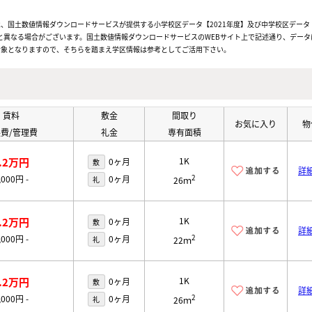
、国土数値情報ダウンロードサービスが提供する小学校区データ【2021年度】及び中学校区データ【
と異なる場合がございます。国土数値情報ダウンロードサービスのWEBサイト上で記述通り、データ
対象となりますので、そちらを踏まえ学区情報は参考としてご活用下さい。
賃料
敷金
間取り
お気に入り
物
費/管理費
礼金
専有面積
.2万円
1K
0ヶ月
敷
詳
2
,000円
-
0ヶ月
礼
26ｍ
.2万円
1K
0ヶ月
敷
詳
2
,000円
-
0ヶ月
礼
22ｍ
.2万円
1K
0ヶ月
敷
詳
2
,000円
-
0ヶ月
礼
26ｍ