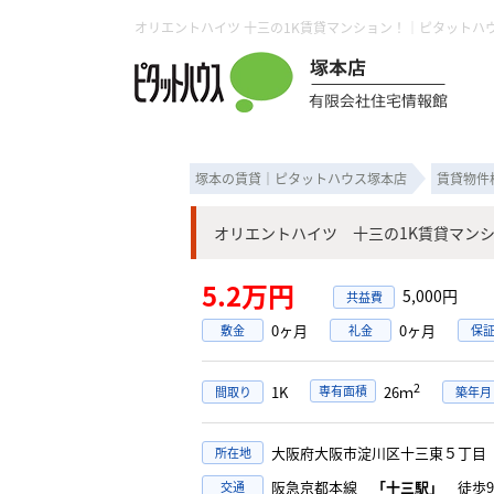
塚本の賃貸｜ピタットハウス塚本店
賃貸物件
オリエントハイツ 十三の1K賃貸マン
5.2万円
5,000円
0ヶ月
0ヶ月
敷金
礼金
保
2
1K
専有面積
26ｍ
間取り
築年月
大阪府大阪市淀川区十三東５丁
所在地
阪急京都本線
「十三駅」
徒歩9
交通