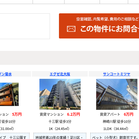
ゾン菊水
エグゼ北大阪
サンコートミツヤ
5万円
6.2万円
6万円
ンション
賃貸マンション
賃貸アパート
 徒歩10分
十三駅 徒歩3分
神崎川駅 徒歩10分
31.00㎡）
1K（24.45㎡）
1LDK（34.44㎡）
イプ 十三公園す
地域密着23年の実績！淀川区・
ペット（小型犬）飼育可です