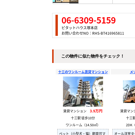
06-6309-5159
ピタットハウス塚本店
お問い合わせNO：RHS-BT416965811
この物件に似た物件をチェック！
十三のワンルーム賃貸マンション
メ
3.9万円
賃貸マンション
賃貸マ
十三駅 徒歩10分
十三駅
ワンルーム（14.50㎡）
2DK（
ペット（小型犬・猫）飼育可マ
オール洋室タ