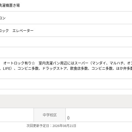
洗濯機置き場
コン
ロック
エレベーター
 オートロック有り☆ 室内洗濯パン周辺にはスーパー（マンダイ、マルハチ、オ
、LIFE）、コンビニ多数、ドラッグストア、飲食店多数、コンビニ多数、ほか弁多
中学校区
()
次回更新予定日：2026年08月21日