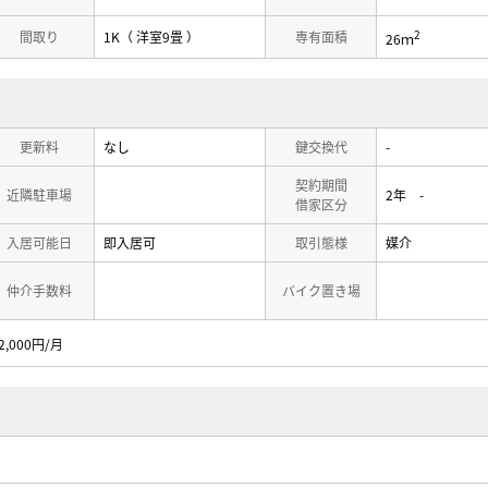
2
間取り
1K（ 洋室9畳 ）
専有面積
26ｍ
更新料
なし
鍵交換代
-
契約期間
近隣駐車場
2年 -
借家区分
入居可能日
即入居可
取引態様
媒介
仲介手数料
バイク置き場
,000円/月