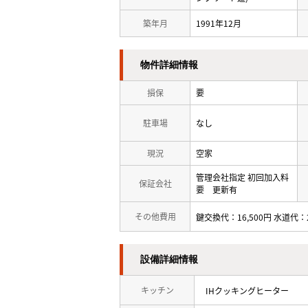
築年月
1991年12月
物件詳細情報
損保
要
駐車場
なし
現況
空家
管理会社指定 初回加入料
保証会社
要 更新有
その他費用
鍵交換代：16,500円 水道代：2
設備詳細情報
キッチン
IHクッキングヒーター