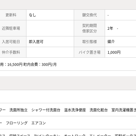
更新料
なし
鍵交換代
-
契約期間
近隣駐車場
2年 -
借家区分
入居可能日
即入居可
取引態様
媒介
仲介手数料
バイク置き場
1,000円
：16,500円 町内会費：300円/月
ワー
洗面所独立
シャワー付洗面台
温水洗浄便座
洗面化粧台
室内洗濯機置
ー
フローリング
エアコン
クス
収納スペース
TVインターホン
オートロック
エレベーター
宅配ボック