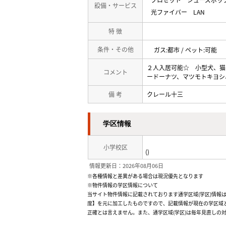
設備・サービス
光ファイバー
LAN
特 徴
条件・その他
ガス:都市 / ペット:可能
２人入居可能☆ 小型犬、猫
コメント
ードーナツ、マツモトキヨシ
備 考
クレール十三
学区情報
小学校区
()
情報更新日：2026年08月06日
※各種情報と差異がある場合は現況優先となります
※物件情報の学区情報について
当サイト物件情報に記載されております通学区域(学区)情報は
度】を元に加工したものですので、記載情報が現在の学区域
正確とは言えません。また、通学区域(学区)は毎年見直しの