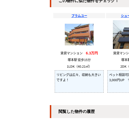
この物件に似た物件をチェック！
プラムユー
シュ
6.3万円
賃貸マンション
賃貸マン
塚本駅 徒歩15分
塚本
1LDK（40.21㎡）
2DK（
リビングは広々、収納も大きい
ペット相談
ですよ！
3,000円U
閲覧した物件の履歴