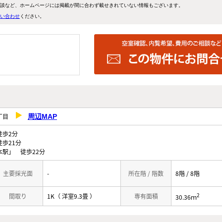
談など、ホームページには掲載が間に合わず載せきれていない情報もございます。
い合わせ
ください。
２丁目
周辺MAP
歩2分
歩21分
駅」 徒歩22分
主要採光面
-
所在階 / 階数
8階 / 8階
2
間取り
1K（ 洋室9.3畳 ）
専有面積
30.36ｍ