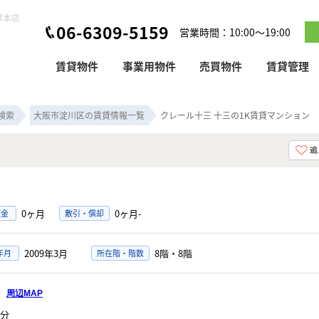
塚本店
06-6309-5159
営業時間：10:00～19:00
賃貸物件
事業用物件
売買物件
賃貸管理
検索
大阪市淀川区の賃貸情報一覧
クレール十三 十三の1K賃貸マンション
ン
0ヶ月
0ヶ月-
証金
敷引・償却
2009年3月
8階・8階
年月
所在階・階数
目
周辺MAP
分