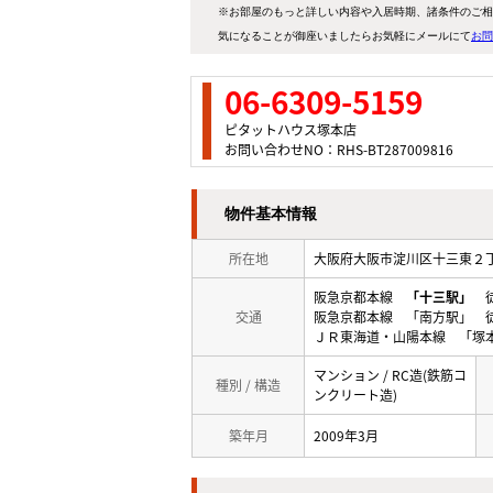
※お部屋のもっと詳しい内容や入居時期、諸条件のご相
気になることが御座いましたらお気軽にメールにて
お問
06-6309-5159
ピタットハウス塚本店
お問い合わせNO：RHS-BT287009816
物件基本情報
所在地
大阪府大阪市淀川区十三東
阪急京都本線
「十三駅」
徒
交通
阪急京都本線 「南方駅」 徒
ＪＲ東海道・山陽本線 「塚本
マンション / RC造(鉄筋コ
種別 / 構造
ンクリート造)
築年月
2009年3月