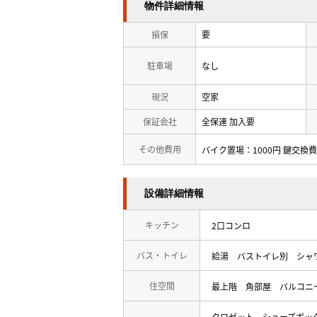
物件詳細情報
損保
要
駐車場
なし
現況
空家
保証会社
全保連 加入要
その他費用
バイク置場：1000円 鍵交換費用
設備詳細情報
キッチン
2口コンロ
バス・トイレ
給湯
バストイレ別
シャ
住空間
最上階
角部屋
バルコニ
クロゼット
シューズボッ