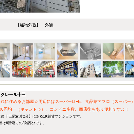
【建物外観】 外観
】クレール十三
緒に住めるお部屋☆周辺にはスーパーLIFE、食品館アフロ（スーパー
00円均一（キャンドゥ）、コンビニ多数、商店街もあり便利ですよ！
線 十三駅徒歩2分】にある1K賃貸マンションです。
部屋は8階建ての8階部分です。