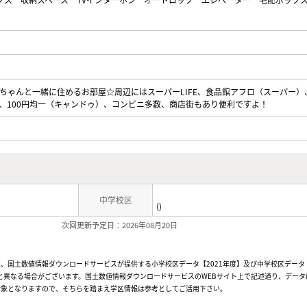
ちゃんと一緒に住めるお部屋☆周辺にはスーパーLIFE、食品館アフロ（スーパー）
、100円均一（キャンドゥ）、コンビニ多数、商店街もあり便利ですよ！
中学校区
()
次回更新予定日：2026年08月20日
、国土数値情報ダウンロードサービスが提供する小学校区データ【2021年度】及び中学校区データ【
と異なる場合がございます。国土数値情報ダウンロードサービスのWEBサイト上で記述通り、データ
対象となりますので、そちらを踏まえ学区情報は参考としてご活用下さい。