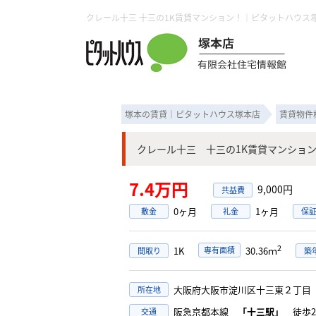
クレール十三 十三の1K賃貸マンション！｜ピタットハウス
塚本の賃貸｜ピタットハウス塚本店
賃貸物件
クレール十三 十三の1K賃貸マンショ
7.4万円
9,000円
0ヶ月
1ヶ月
敷金
礼金
保
2
1K
専有面積
30.36ｍ
間取り
築
大阪府大阪市淀川区十三東２丁
所在地
阪急京都本線
「十三駅」
徒歩2
交通