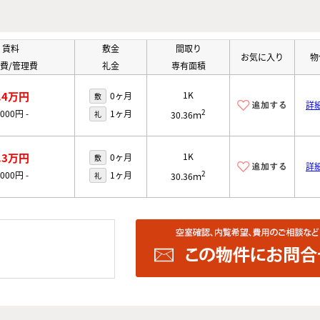
賃料
敷金
間取り
お気に入り
物
費/管理費
礼金
専有面積
.4万円
1K
0ヶ月
敷
詳
2
,000円
-
1ヶ月
礼
30.36ｍ
.3万円
1K
0ヶ月
敷
詳
2
,000円
-
1ヶ月
礼
30.36ｍ