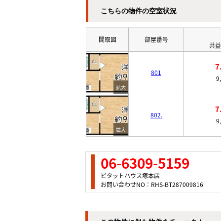
こちらの物件の空室状況
間取図
部屋番号
共益
7
801
9
7
802.
9
06-6309-5159
ピタットハウス塚本店
お問い合わせNO：RHS-BT287009816