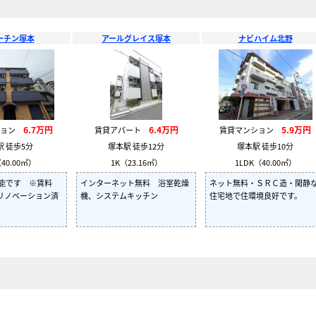
ーチン塚本
アールグレイス塚本
ナビハイム北野
6.7万円
6.4万円
5.9万円
ション
賃貸アパート
賃貸マンション
駅 徒歩5分
塚本駅 徒歩12分
塚本駅 徒歩10分
40.00㎡）
1K（23.16㎡）
1LDK（40.00㎡）
可能です ※賃料
インターネット無料 浴室乾燥
ネット無料・ＳＲＣ造・閑静
P リノベーション済
機、システムキッチン
住宅地で住環境良好です。