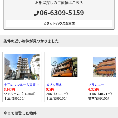
お部屋探しのご依頼はこちら
06-6309-5159
ピタットハウス塚本店
条件の近い物件が見つかりました
十三のワンルーム賃貸マンション
メゾン菊水
プラムユー
3.9万円
5万円
6.3万円
ワンルーム（14.50㎡）
2DK（31.00㎡）
1LDK（40.21㎡）
十三
/徒歩10分
十三
/徒歩10分
塚本
/徒歩15分
今まで閲覧した物件