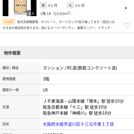
0ヶ月
0ヶ月
敷
礼
2
1階
1K（23.62ｍ
）
室内洗濯機置場、セパレート、オートロック3拍子揃ってます！周辺には
大きめの商店街があります。他にもスーパーサンディ、業務スーパー、ドラッグス
トア多数、飲食店多数、コンビニ多数、ドン・キホーテなどがあり、便利ですよ！
名称：アーバンコートHRT
物件概要
マンション / RC造(鉄筋コンクリート造)
種別 / 構造
3階
建物階建
1K
間取り一例
ＪＲ東海道・山陽本線「塚本」駅 徒歩10分
阪急京都本線「十三」駅 徒歩10分
交通
阪急神戸本線「神崎川」駅 徒歩18分
大阪府大阪市淀川区十三元今里１丁目
住所