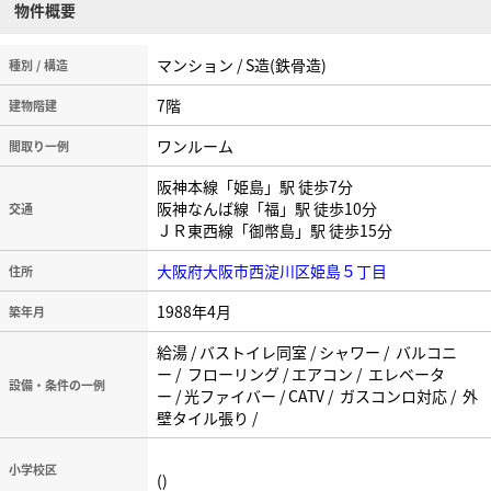
物件概要
マンション / S造(鉄骨造)
種別 / 構造
7階
建物階建
ワンルーム
間取り一例
阪神本線「姫島」駅 徒歩7分
阪神なんば線「福」駅 徒歩10分
交通
ＪＲ東西線「御幣島」駅 徒歩15分
大阪府大阪市西淀川区姫島５丁目
住所
1988年4月
築年月
給湯 / バストイレ同室 / シャワー / バルコニ
ー / フローリング / エアコン / エレベータ
設備・条件の一例
ー / 光ファイバー / CATV / ガスコンロ対応 / 外
壁タイル張り /
小学校区
()