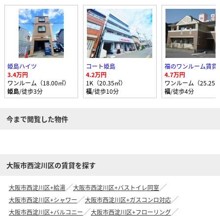
姫島ハイツ
コート姫島
3.4万円
4.2万円
4.7万円
ワンルーム（18.00㎡）
1K（20.35㎡）
ワンルーム（25.25
姫島
/徒歩3分
福
/徒歩10分
福
/徒歩4分
今まで閲覧した物件
大阪市西淀川区の賃貸を探す
大阪市西淀川区+給湯
大阪市西淀川区+バストイレ同室
大阪市西淀川区+シャワー
大阪市西淀川区+ガスコンロ対応
大阪市西淀川区+バルコニー
大阪市西淀川区+フローリング