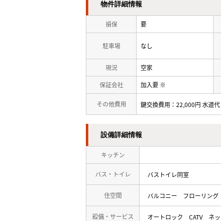
物件詳細情報
損保
要
駐車場
なし
現況
空家
保証会社
加入要 ※
その他費用
鍵交換費用：22,000円 水道代：
設備詳細情報
キッチン
バス・トイレ
バストイレ同室
住空間
バルコニー
フローリング
設備・サービス
オートロック
CATV
ネッ