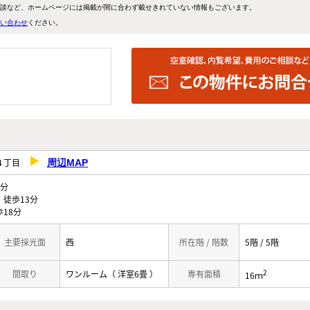
談など、ホームページには掲載が間に合わず載せきれていない情報もございます。
い合わせ
ください。
田４丁目
周辺MAP
分
徒歩13分
18分
主要採光面
西
所在階 / 階数
5階 / 5階
2
間取り
ワンルーム（ 洋室6畳 ）
専有面積
16ｍ