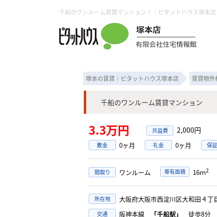
千船のワンルーム賃貸マンション！｜ピタットハウス塚本店
塚本の賃貸｜ピタットハウス塚本店
賃貸物件
千船のワンルーム賃貸マンション
3.3万円
2,000円
0ヶ月
0ヶ月
敷金
礼金
保
2
ワンルーム
専有面積
16ｍ
間取り
大阪府大阪市西淀川区大和田４
所在地
阪神本線
「千船駅」
徒歩8分
交通