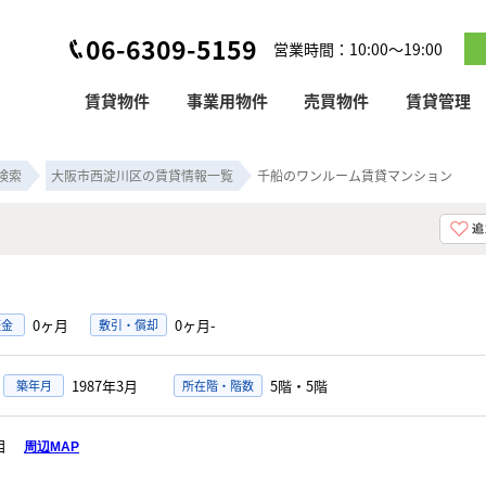
06-6309-5159
営業時間：10:00～19:00
賃貸物件
事業用物件
売買物件
賃貸管理
検索
大阪市西淀川区の賃貸情報一覧
千船のワンルーム賃貸マンション
0ヶ月
0ヶ月-
証金
敷引・償却
1987年3月
5階・5階
築年月
所在階・階数
丁目
周辺MAP