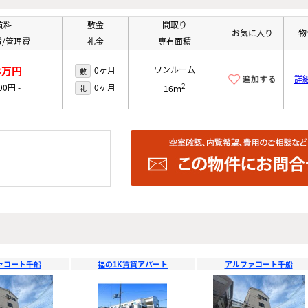
賃料
敷金
間取り
お気に入り
物
/管理費
礼金
専有面積
3万円
ワンルーム
0ヶ月
敷
詳
2
000円
-
0ヶ月
礼
16ｍ
ァコート千船
福の1K賃貸アパート
アルファコート千船