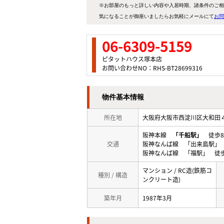
※お部屋のもっと詳しい内容や入居時期、諸条件のご相
気になることが御座いましたらお気軽にメールにて
お問
06-6309-5159
ピタットハウス塚本店
お問い合わせNO：RHS-BT28699316
物件基本情報
所在地
大阪府大阪市西淀川区大和
阪神本線
「千船駅」
徒歩8
交通
阪神なんば線 「出来島駅」 
阪神なんば線 「福駅」 徒歩
マンション / RC造(鉄筋コ
種別 / 構造
ンクリート造)
築年月
1987年3月