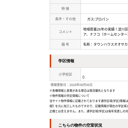
特 徴
条件・その他
ガス:プロパン
地域密着26年の実績！淀川
コメント
ア、ナフコ（ホームセンター
備 考
名称：タウンハウスオオサカ
学区情報
小学校区
()
情報更新日：2026年08月06日
※各種情報と差異がある場合は現況優先となります
※物件情報の学区情報について
当サイト物件情報に記載されております通学区域(学区)情報は
度】を元に加工したものですので、記載情報が現在の学区域
正確とは言えません。また、通学区域(学区)は毎年見直しの
こちらの物件の空室状況