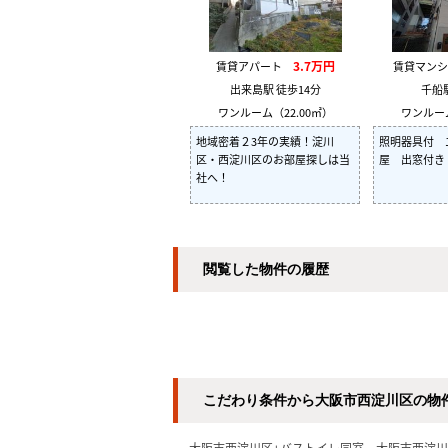
3.7万円
賃貸アパート
賃貸マン
出来島駅 徒歩14分
千船
ワンルーム（22.00㎡）
ワンルーム
地域密着２3年の実績！淀川
照明器具付 
区・西淀川区のお部屋探しは当
屋 出窓付き
社へ！
閲覧した物件の履歴
こだわり条件から大阪市西淀川区の物
大阪市西淀川区+バストイレ同室
大阪市西淀川