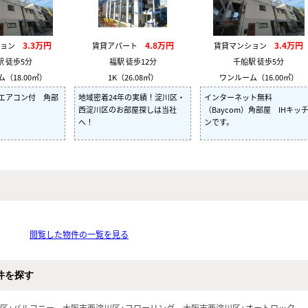
3.3万円
4.8万円
3.4万円
ション
賃貸アパート
賃貸マンション
駅 徒歩5分
福駅 徒歩12分
千船駅 徒歩5分
（18.00㎡）
1K（26.08㎡）
ワンルーム（16.00㎡）
エアコン付 角部
地域密着24年の実績！淀川区・
インターネット無料
西淀川区のお部屋探しは当社
（Baycom）角部屋 IHキッ
へ！
ンです。
閲覧した物件の一覧を見る
件を探す
区+バルコニー
大阪市西淀川区+フローリング
大阪市西淀川区+オートロック