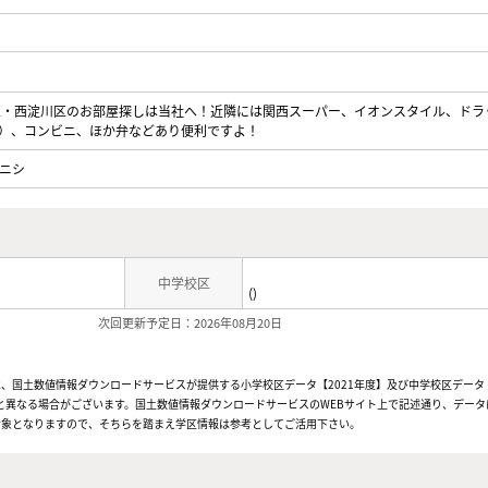
区・西淀川区のお部屋探しは当社へ！近隣には関西スーパー、イオンスタイル、ドラ
）、コンビニ、ほか弁などあり便利ですよ！
ニシ
中学校区
()
次回更新予定日：2026年08月20日
、国土数値情報ダウンロードサービスが提供する小学校区データ【2021年度】及び中学校区データ【
と異なる場合がございます。国土数値情報ダウンロードサービスのWEBサイト上で記述通り、データ
対象となりますので、そちらを踏まえ学区情報は参考としてご活用下さい。