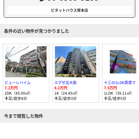
ピタットハウス塚本店
条件の近い物件が見つかりました
ビューレハイム
エグゼ北大阪
7.2万円
6.2万円
7.5万円
2DK（45.00㎡）
1K（24.45㎡）
1LDK（39.11㎡）
十三
/徒歩8分
十三
/徒歩3分
十三
/徒歩5分
今まで閲覧した物件