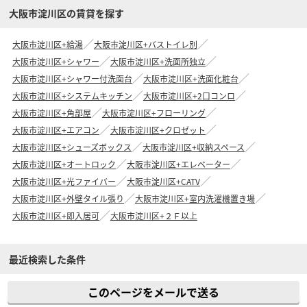
大阪市淀川区の賃貸を探す
大阪市淀川区+給湯
大阪市淀川区+バストイレ別
大阪市淀川区+シャワー
大阪市淀川区+洗面所独立
大阪市淀川区+シャワー付洗面台
大阪市淀川区+洗面化粧台
大阪市淀川区+システムキッチン
大阪市淀川区+2口コンロ
大阪市淀川区+角部屋
大阪市淀川区+フローリング
大阪市淀川区+エアコン
大阪市淀川区+クロゼット
大阪市淀川区+シューズボックス
大阪市淀川区+収納スペース
大阪市淀川区+オートロック
大阪市淀川区+エレベーター
大阪市淀川区+光ファイバー
大阪市淀川区+CATV
大阪市淀川区+外壁タイル張り
大阪市淀川区+室内洗濯機置き場
大阪市淀川区+即入居可
大阪市淀川区+２Ｆ以上
最近検索した条件
このページをメールで送る