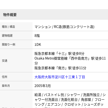
コンビニ徒歩２分・すぐ傍に淀川河川敷があり、住環境良好です。
物件概要
マンション / RC造(鉄筋コンクリート造)
種別 / 構造
8階
建物階建
1DK
間取り一例
阪急京都本線「十三」駅 徒歩8分
Osaka Metro御堂筋線「西中島南方」駅 徒歩11
交通
分
阪急京都本線「南方」駅 徒歩11分
大阪府大阪市淀川区十三東１丁目
住所
2005年3月
築年月
給湯 / バストイレ別 / シャワー / 洗面所独立 / シ
ャワー付洗面台 / 洗面化粧台 / 角部屋 / フロー
リング / エアコン / クロゼット / シューズボッ