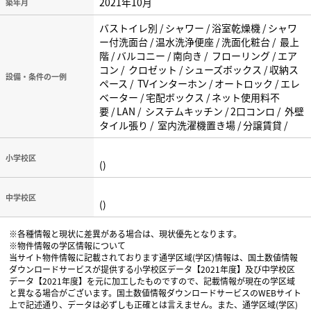
2021年10月
築年月
バストイレ別 / シャワー / 浴室乾燥機 / シャワ
ー付洗面台 / 温水洗浄便座 / 洗面化粧台 / 最上
階 / バルコニー / 南向き / フローリング / エア
コン / クロゼット / シューズボックス / 収納ス
設備・条件の一例
ペース / TVインターホン / オートロック / エレ
ベーター / 宅配ボックス / ネット使用料不
要 / LAN / システムキッチン / 2口コンロ / 外壁
タイル張り / 室内洗濯機置き場 / 分譲賃貸 /
小学校区
()
中学校区
()
※各種情報と現状に差異がある場合は、現状優先となります。
※物件情報の学区情報について
当サイト物件情報に記載されております通学区域(学区)情報は、国土数値情報
ダウンロードサービスが提供する小学校区データ【2021年度】及び中学校区
データ【2021年度】を元に加工したものですので、記載情報が現在の学区域
と異なる場合がございます。国土数値情報ダウンロードサービスのWEBサイト
上で記述通り、データは必ずしも正確とは言えません。また、通学区域(学区)