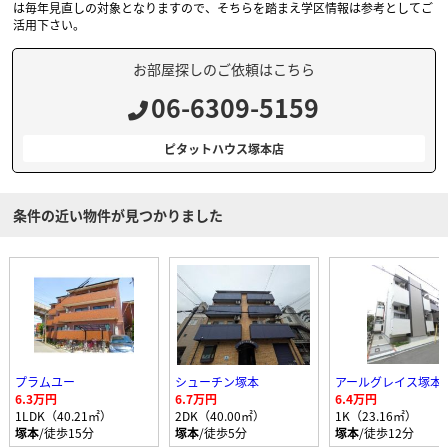
は毎年見直しの対象となりますので、そちらを踏まえ学区情報は参考としてご
活用下さい。
お部屋探しのご依頼はこちら
06-6309-5159
ピタットハウス塚本店
条件の近い物件が見つかりました
プラムユー
シューチン塚本
アールグレイス塚本
6.3万円
6.7万円
6.4万円
1LDK（40.21㎡）
2DK（40.00㎡）
1K（23.16㎡）
塚本
/徒歩15分
塚本
/徒歩5分
塚本
/徒歩12分