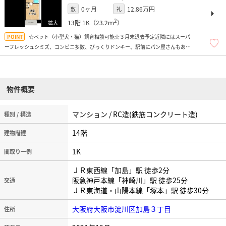
0ヶ月
12.86万円
敷
礼
2
13階
1K（23.2ｍ
）
☆ペット（小型犬・猫）飼育相談可能☆３月末退去予定近隣にはスーパ
ーフレッシュシミズ、コンビニ多数、びっくりドンキー、駅前にパン屋さんもあり
ます！
物件概要
マンション / RC造(鉄筋コンクリート造)
種別 / 構造
14階
建物階建
1K
間取り一例
ＪＲ東西線「加島」駅 徒歩2分
阪急神戸本線「神崎川」駅 徒歩25分
交通
ＪＲ東海道・山陽本線「塚本」駅 徒歩30分
大阪府大阪市淀川区加島３丁目
住所