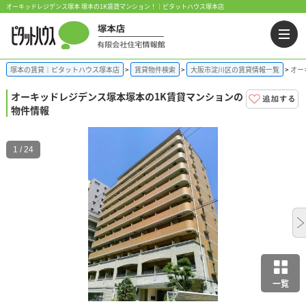
オーキッドレジデンス塚本 塚本の1K賃貸マンション！｜ピタットハウス塚本店
塚本の賃貸｜ピタットハウス塚本店
賃貸物件検索
大阪市淀川区の賃貸情報一覧
オー
オーキッドレジデンス塚本
塚本の1K賃貸マンションの
物件情報
1 / 24
一覧