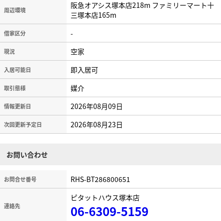
阪急オアシス塚本店218m ファミリーマート十
周辺環境
三塚本店165m
-
借家区分
空家
現況
即入居可
入居可能日
媒介
取引態様
2026年08月09日
情報更新日
2026年08月23日
次回更新予定日
お問い合わせ
RHS-BT286800651
お問合せ番号
ピタットハウス塚本店
連絡先
06-6309-5159