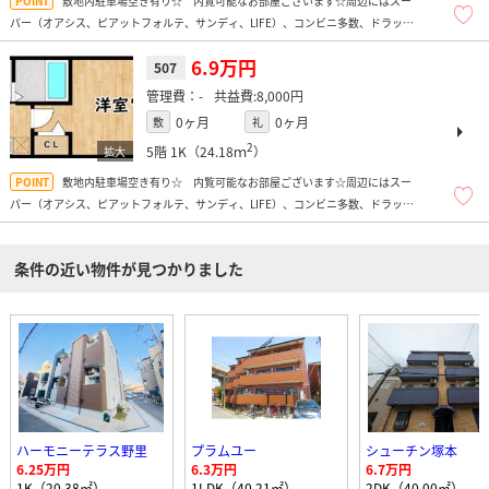
敷地内駐車場空き有り☆ 内覧可能なお部屋ございます☆周辺にはスー
パー（オアシス、ピアットフォルテ、サンディ、LIFE）、コンビニ多数、ドラッグ
ストア、飲食店多数、コンビニ多数、ほか弁多数あり便利ですよ！
6.9万円
507
-
8,000円
0ヶ月
0ヶ月
敷
礼
2
5階
1K（24.18ｍ
）
敷地内駐車場空き有り☆ 内覧可能なお部屋ございます☆周辺にはスー
パー（オアシス、ピアットフォルテ、サンディ、LIFE）、コンビニ多数、ドラッグ
ストア、飲食店多数、コンビニ多数、ほか弁多数あり便利ですよ！
条件の近い物件が見つかりました
ハーモニーテラス野里
プラムユー
シューチン塚本
6.25万円
6.3万円
6.7万円
1K（20.38㎡）
1LDK（40.21㎡）
2DK（40.00㎡）