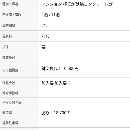
マンション / RC造(鉄筋コンクリート造)
種別 / 構造
4階 / 11階
所在階 / 階数
2年
契約期間
なし
更新料
要
損保
-
鍵交換代
鍵交換代：16,500円
その他費用
加入要 加入要 ※
保証会社
仲介手数料
バイク置き場
あり 18,700円
駐車場
近隣駐車場