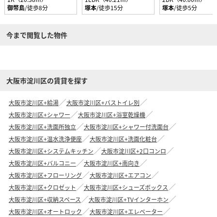
御幣島
/徒歩8分
塚本
/徒歩15分
塚本
/徒歩5分
今まで閲覧した物件
大阪市淀川区の賃貸を探す
大阪市淀川区+給湯
大阪市淀川区+バストイレ別
大阪市淀川区+シャワー
大阪市淀川区+浴室乾燥機
大阪市淀川区+洗面所独立
大阪市淀川区+シャワー付洗面台
大阪市淀川区+温水洗浄便座
大阪市淀川区+洗面化粧台
大阪市淀川区+システムキッチン
大阪市淀川区+2口コンロ
大阪市淀川区+バルコニー
大阪市淀川区+南向き
大阪市淀川区+フローリング
大阪市淀川区+エアコン
大阪市淀川区+クロゼット
大阪市淀川区+シューズボックス
大阪市淀川区+収納スペース
大阪市淀川区+TVインターホン
大阪市淀川区+オートロック
大阪市淀川区+エレベーター