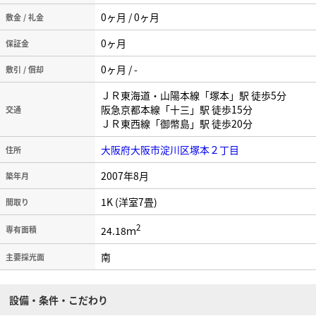
0ヶ月 / 0ヶ月
敷金 / 礼金
0ヶ月
保証金
0ヶ月 / -
敷引 / 償却
ＪＲ東海道・山陽本線「塚本」駅 徒歩5分
阪急京都本線「十三」駅 徒歩15分
交通
ＪＲ東西線「御幣島」駅 徒歩20分
大阪府大阪市淀川区塚本２丁目
住所
2007年8月
築年月
1K (洋室7畳)
間取り
2
24.18ｍ
専有面積
南
主要採光面
設備・条件・こだわり