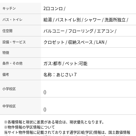
2口コンロ /
キッチン
給湯 / バストイレ別 / シャワー / 洗面所独立 /
バス・トイレ
バルコニー / フローリング / エアコン /
住空間
クロゼット / 収納スペース / LAN /
設備・サービス
特徴
ガス:都市 / ペット:可能
条件・その他
名称：あじさい７
備考
小学校区
()
中学校区
()
※各種情報と現状に差異がある場合は、現状優先となります。
※物件情報の学区情報について
当サイト物件情報に記載されております通学区域(学区)情報は、国土数値情報