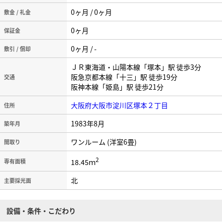
0ヶ月 / 0ヶ月
敷金 / 礼金
0ヶ月
保証金
0ヶ月 / -
敷引 / 償却
ＪＲ東海道・山陽本線「塚本」駅 徒歩3分
阪急京都本線「十三」駅 徒歩19分
交通
阪神本線「姫島」駅 徒歩21分
大阪府大阪市淀川区塚本２丁目
住所
1983年8月
築年月
ワンルーム (洋室6畳)
間取り
2
18.45ｍ
専有面積
北
主要採光面
設備・条件・こだわり