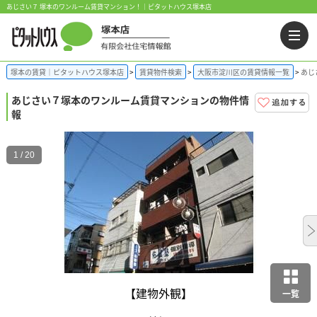
あじさい７ 塚本のワンルーム賃貸マンション！｜ピタットハウス塚本店
塚本の賃貸｜ピタットハウス塚本店
賃貸物件検索
大阪市淀川区の賃貸情報一覧
あじ
あじさい７
塚本のワンルーム賃貸マンションの物件情
報
1 / 20
【建物外観】
一覧