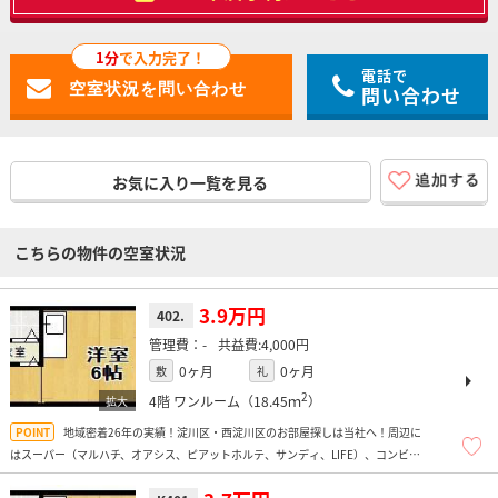
1分
で入力完了！
電話で
問い合わせ
お気に入り一覧を見る
こちらの物件の空室状況
3.9万円
402.
-
4,000円
0ヶ月
0ヶ月
敷
礼
2
4階
ワンルーム（18.45ｍ
）
地域密着26年の実績！淀川区・西淀川区のお部屋探しは当社へ！周辺に
はスーパー（マルハチ、オアシス、ピアットホルテ、サンディ、LIFE）、コンビニ
多数、ドラッグストア、飲食店多数、お弁当屋さん多数あり便利ですよ！