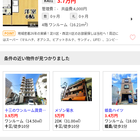
3.7万円
K401
-
4,000円
0ヶ月
0ヶ月
敷
礼
2
4階
ワンルーム（16.21ｍ
）
地域密着26年の実績！淀川区・西淀川区のお部屋探しは当社へ！周辺に
はスーパー（マルハチ、オアシス、ピアットホルテ、サンディ、LIFE）、コンビニ
多数、ドラッグストア、飲食店多数、お弁当屋さん多数あり便利ですよ！
条件の近い物件が見つかりました
十三のワンルーム賃貸マンション
メゾン菊水
姫島ハイツ
3.9万円
5万円
3.4万円
ワンルーム（14.50㎡）
2DK（31.00㎡）
ワンルーム（18.00
十三
/徒歩10分
十三
/徒歩10分
姫島
/徒歩3分