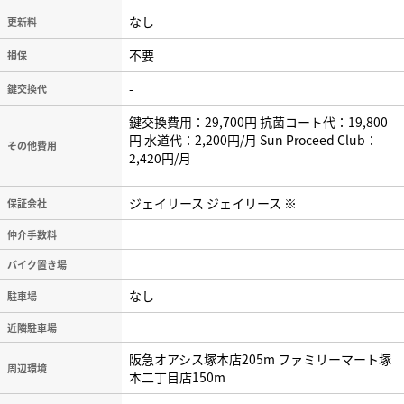
なし
更新料
不要
損保
-
鍵交換代
鍵交換費用：29,700円 抗菌コート代：19,800
円 水道代：2,200円/月 Sun Proceed Club：
その他費用
2,420円/月
ジェイリース ジェイリース ※
保証会社
仲介手数料
バイク置き場
なし
駐車場
近隣駐車場
阪急オアシス塚本店205m ファミリーマート塚
周辺環境
本二丁目店150m