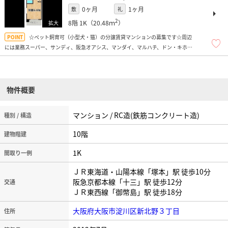
0ヶ月
1ヶ月
敷
礼
2
8階
1K（20.48ｍ
）
☆ペット飼育可（小型犬・猫）の分譲賃貸マンションの募集です☆周辺
には業務スーパー、サンディ、阪急オアシス、マンダイ、マルハチ、ドン・キホー
テ、十三商店街、ドラッグストア多数、飲食店多数あり便利ですよ！
物件概要
マンション / RC造(鉄筋コンクリート造)
種別 / 構造
10階
建物階建
1K
間取り一例
ＪＲ東海道・山陽本線「塚本」駅 徒歩10分
阪急京都本線「十三」駅 徒歩12分
交通
ＪＲ東西線「御幣島」駅 徒歩18分
大阪府大阪市淀川区新北野３丁目
住所