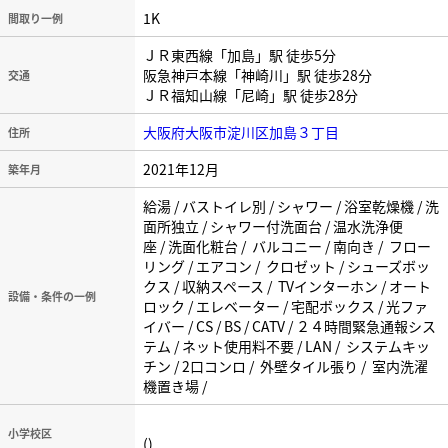
1K
間取り一例
ＪＲ東西線「加島」駅 徒歩5分
阪急神戸本線「神崎川」駅 徒歩28分
交通
ＪＲ福知山線「尼崎」駅 徒歩28分
大阪府大阪市淀川区加島３丁目
住所
2021年12月
築年月
給湯 / バストイレ別 / シャワー / 浴室乾燥機 / 洗
面所独立 / シャワー付洗面台 / 温水洗浄便
座 / 洗面化粧台 / バルコニー / 南向き / フロー
リング / エアコン / クロゼット / シューズボッ
クス / 収納スペース / TVインターホン / オート
設備・条件の一例
ロック / エレベーター / 宅配ボックス / 光ファ
イバー / CS / BS / CATV / ２４時間緊急通報シス
テム / ネット使用料不要 / LAN / システムキッ
チン / 2口コンロ / 外壁タイル張り / 室内洗濯
機置き場 /
小学校区
()