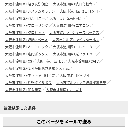
大阪市淀川区+温水洗浄便座
大阪市淀川区+洗面化粧台
大阪市淀川区+システムキッチン
大阪市淀川区+2口コンロ
大阪市淀川区+バルコニー
大阪市淀川区+南向き
大阪市淀川区+フローリング
大阪市淀川区+エアコン
大阪市淀川区+クロゼット
大阪市淀川区+シューズボックス
大阪市淀川区+収納スペース
大阪市淀川区+TVインターホン
大阪市淀川区+オートロック
大阪市淀川区+エレベーター
大阪市淀川区+宅配ボックス
大阪市淀川区+光ファイバー
大阪市淀川区+CS
大阪市淀川区+BS
大阪市淀川区+CATV
大阪市淀川区+２４時間緊急通報システム
大阪市淀川区+ネット使用料不要
大阪市淀川区+LAN
大阪市淀川区+外壁タイル張り
大阪市淀川区+室内洗濯機置き場
大阪市淀川区+即入居可
大阪市淀川区+２Ｆ以上
最近検索した条件
このページをメールで送る