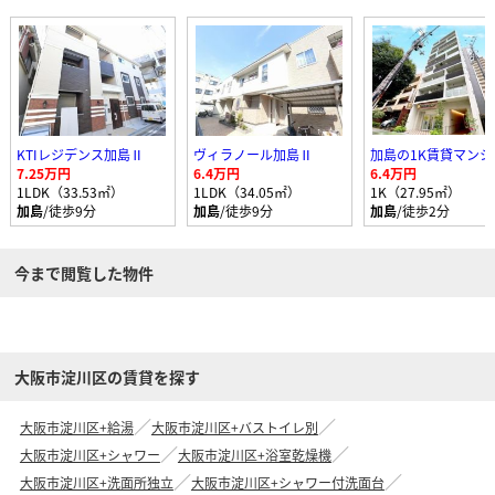
KTIレジデンス加島Ⅱ
ヴィラノール加島Ⅱ
加島の1K賃貸マンシ
7.25万円
6.4万円
6.4万円
1LDK（33.53㎡）
1LDK（34.05㎡）
1K（27.95㎡）
加島
/徒歩9分
加島
/徒歩9分
加島
/徒歩2分
今まで閲覧した物件
大阪市淀川区の賃貸を探す
大阪市淀川区+給湯
大阪市淀川区+バストイレ別
大阪市淀川区+シャワー
大阪市淀川区+浴室乾燥機
大阪市淀川区+洗面所独立
大阪市淀川区+シャワー付洗面台