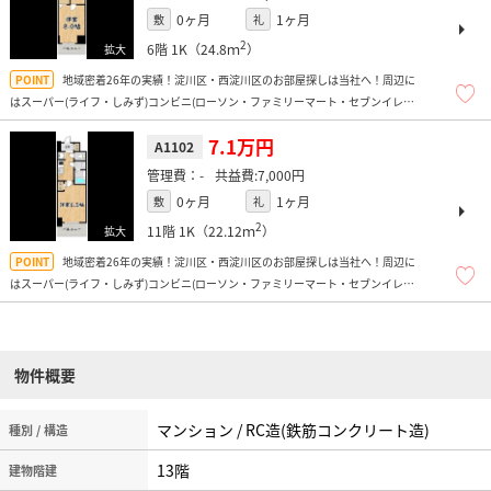
0ヶ月
1ヶ月
敷
礼
2
6階
1K（24.8ｍ
）
地域密着26年の実績！淀川区・西淀川区のお部屋探しは当社へ！周辺に
はスーパー(ライフ・しみず)コンビニ(ローソン・ファミリーマート・セブンイレブ
ン)ドラッグストア(ウェルシア)などがあり便利な環境です！
7.1万円
A1102
-
7,000円
0ヶ月
1ヶ月
敷
礼
2
11階
1K（22.12ｍ
）
地域密着26年の実績！淀川区・西淀川区のお部屋探しは当社へ！周辺に
はスーパー(ライフ・しみず)コンビニ(ローソン・ファミリーマート・セブンイレブ
ン)ドラッグストア(ウェルシア)などがあり便利な環境です！
物件概要
マンション / RC造(鉄筋コンクリート造)
種別 / 構造
13階
建物階建