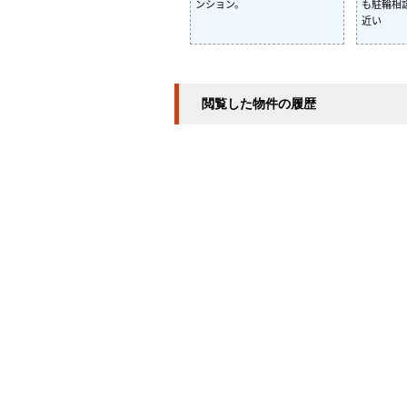
ンション。
も駐輪相
近い
閲覧した物件の履歴