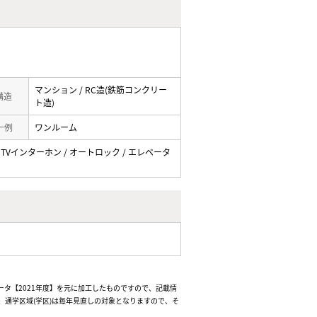
マンション / RC造(鉄筋コンクリー
 構造
ト造)
一例
ワンルーム
 / TVインターホン / オートロック / エレベータ
ータ【2021年度】を元に加工したものですので、記載情
通学区域(学区)は毎年見直しの対象となりますので、そ