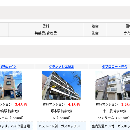
賃料
敷金
間
共益費/管理費
礼金
専
姫島ハイツ
グランソシエ塚本
タブロコート元今
3.4万円
4.1万円
3.5
マンション
賃貸マンション
賃貸マンション
姫島駅 徒歩3分
塚本駅 徒歩9分
十三駅 徒歩10分
ーム（18.00㎡）
1K（18.00㎡）
ワンルーム（17.00㎡
ります。バイク置き場
バストイレ別 ガスキッチン
室内洗濯パン付 ガスキ