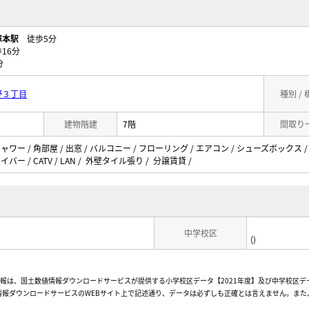
塚本駅
徒歩5分
16分
分
野３丁目
種別 /
建物階建
7階
間取り
シャワー / 角部屋 / 出窓 / バルコニー / フローリング / エアコン / シューズボックス
バー / CATV / LAN / 外壁タイル張り / 分譲賃貸 /
中学校区
()
情報は、国土数値情報ダウンロードサービスが提供する小学校区データ【2021年度】及び中学校区デ
報ダウンロードサービスのWEBサイト上で記述通り、データは必ずしも正確とは言えません。また、