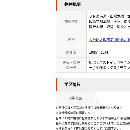
物件概要
ＪＲ東海道・山陽本線
交通機関
阪急京都本線 十三 徒歩
阪神本線 姫島 徒歩21
住所
大阪府大阪市淀川区新北
築年数
1985年12月
設備・条件
給湯 / バストイレ同室 / 
の一例
ー / 宅配ボックス / 光ファイ
学区情報
小学校区
()
※各種情報と差異がある場合は現況優先となります
※物件情報の学区情報について
当サイト物件情報に記載されております通学区域(学区)
報が現在の学区域と異なる場合がございます。国土数値情
ちらを踏まえ学区情報は参考としてご活用下さい。