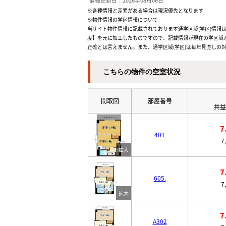
情報更新日：2026年08月06日
※各種情報と差異がある場合は現況優先となります
※物件情報の学区情報について
当サイト物件情報に記載されております通学区域(学区)情報は
度】を元に加工したものですので、記載情報が現在の学区域
正確とは言えません。また、通学区域(学区)は毎年見直しの
こちらの物件の空室状況
間取図
部屋番号
共益
7
401
7
7
605.
7
7
A302