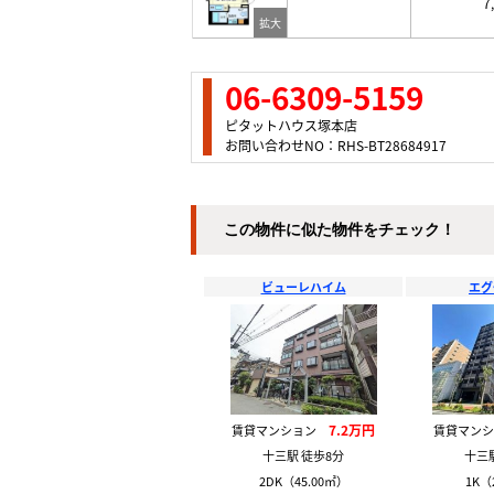
7
06-6309-5159
ピタットハウス塚本店
お問い合わせNO：RHS-BT28684917
この物件に似た物件をチェック！
ビューレハイム
エグ
7.2万円
賃貸マンション
賃貸マン
十三駅 徒歩8分
十三
2DK（45.00㎡）
1K（