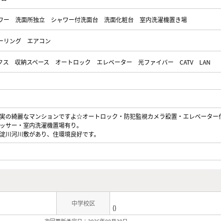
ワー
洗面所独立
シャワー付洗面台
洗面化粧台
室内洗濯機置き場
ーリング
エアコン
クス
収納スペース
オートロック
エレベーター
光ファイバー
CATV
LAN
実の綺麗なマンションですよ☆オートロック・防犯監視カメラ設置・エレベーター
ッサー・室内洗濯機置場有り。
淀川河川敷があり、住環境良好です。
中学校区
()