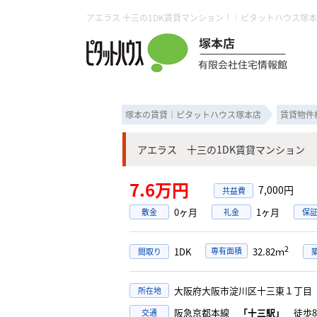
アエラス 十三の1DK賃貸マンション！｜ピタットハウス塚
塚本の賃貸｜ピタットハウス塚本店
賃貸物件
アエラス 十三の1DK賃貸マンション
7.6万円
7,000円
0ヶ月
1ヶ月
敷金
礼金
保
2
1DK
専有面積
32.82ｍ
間取り
大阪府大阪市淀川区十三東１丁
所在地
阪急京都本線
「十三駅」
徒歩8
交通