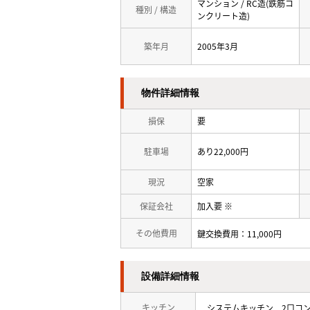
マンション / RC造(鉄筋コ
種別 / 構造
ンクリート造)
築年月
2005年3月
物件詳細情報
損保
要
駐車場
あり22,000円
現況
空家
保証会社
加入要 ※
その他費用
鍵交換費用：11,000円
設備詳細情報
キッチン
システムキッチン
2口コ