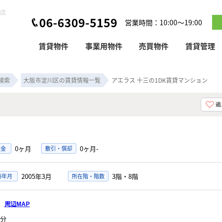
本店
06-6309-5159
営業時間：10:00～19:00
賃貸物件
事業用物件
売買物件
賃貸管理
検索
大阪市淀川区の賃貸情報一覧
アエラス 十三の1DK賃貸マンション
0ヶ月
0ヶ月-
証金
敷引・償却
2005年3月
3階・8階
築年月
所在階・階数
目
周辺MAP
分