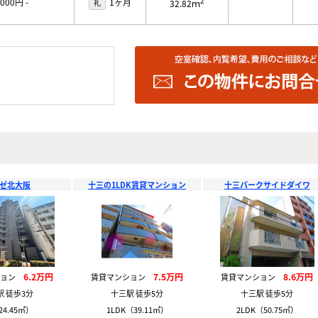
2
,000円
-
1ヶ月
礼
32.82ｍ
ゼ北大阪
十三の1LDK賃貸マンション
十三パークサイドダイワ
6.2万円
7.5万円
8.6万円
ション
賃貸マンション
賃貸マンション
駅 徒歩3分
十三駅 徒歩5分
十三駅 徒歩5分
24.45㎡）
1LDK（39.11㎡）
2LDK（50.75㎡）