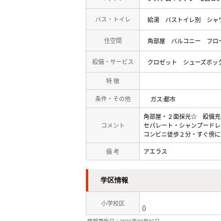
バス・トイレ
給湯
バストイレ別
シャ
住空間
角部屋
バルコニー
フロ
設備・サービス
クロゼット
シューズボッ
特 徴
条件・その他
ガス:都市
角部屋・２面採光☆ 設備充
コメント
セパレート・シャンプードレ
コンビニ徒歩２分・すぐ傍に
備 考
アエラス
学区情報
小学校区
()