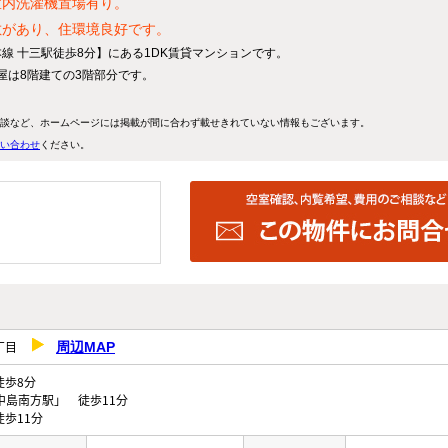
室内洗濯機置場有り。
敷があり、住環境良好です。
線 十三駅徒歩8分】にある1DK賃貸マンションです。
部屋は8階建ての3階部分です。
談など、ホームページには掲載が間に合わず載せきれていない情報もございます。
い合わせ
ください。
１丁目
周辺MAP
歩8分
「西中島南方駅」 徒歩11分
歩11分