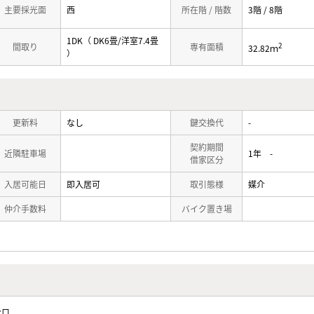
主要採光面
西
所在階 / 階数
3階 / 8階
1DK（ DK6畳/洋室7.4畳
2
間取り
専有面積
32.82ｍ
）
更新料
なし
鍵交換代
-
契約期間
近隣駐車場
1年 -
借家区分
入居可能日
即入居可
取引態様
媒介
仲介手数料
バイク置き場
ンロ