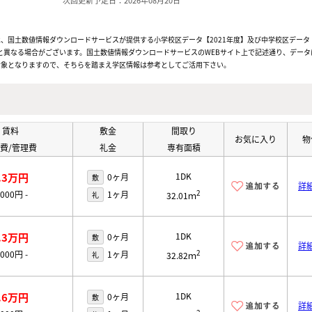
次回更新予定日：2026年08月20日
、国土数値情報ダウンロードサービスが提供する小学校区データ【2021年度】及び中学校区データ【
と異なる場合がございます。国土数値情報ダウンロードサービスのWEBサイト上で記述通り、データ
対象となりますので、そちらを踏まえ学区情報は参考としてご活用下さい。
賃料
敷金
間取り
お気に入り
物
費/管理費
礼金
専有面積
.3万円
1DK
0ヶ月
敷
詳
2
,000円
-
1ヶ月
礼
32.01ｍ
.3万円
1DK
0ヶ月
敷
詳
2
,000円
-
1ヶ月
礼
32.82ｍ
.6万円
1DK
0ヶ月
敷
詳