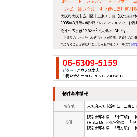
セパレート・シャンプードレッサー・
コンビニ徒歩２分・すぐ傍に淀川河川
大阪府大阪市淀川区十三東１丁目【阪急京都本
2005年3月築の8階建てのマンションで、お
2
物件の広さは32.82ｍ
で人気の1DKです。
※お部屋のもっと詳しい内容や入居時期、諸条件のご相
気になることが御座いましたらお気軽にメールにて
お問
06-6309-5159
ピタットハウス塚本店
お問い合わせNO：RHS-BT28684917
物件基本情報
所在地
大阪府大阪市淀川区十三東
阪急京都本線
「十三駅」
徒
交通
Osaka Metro御堂筋線 
阪急京都本線 「南方駅」 徒