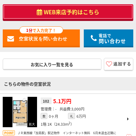
WEB来店予約はこちら
1分
で入力完了！
電話で
問い合わせ
お気に入り一覧を見る
こちらの物件の空室状況
5.1万円
102
-
3,000円
0ヶ月
6万円
敷
礼
2
1階
1K（24.33ｍ
）
ＪＲ東西線「加島駅」駅近物件 インターネット無料 6月末退去近隣に