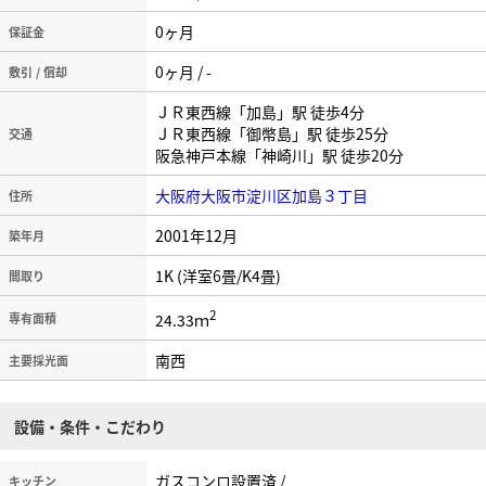
0ヶ月
保証金
0ヶ月 / -
敷引 / 償却
ＪＲ東西線「加島」駅 徒歩4分
ＪＲ東西線「御幣島」駅 徒歩25分
交通
阪急神戸本線「神崎川」駅 徒歩20分
大阪府大阪市淀川区加島３丁目
住所
2001年12月
築年月
1K (洋室6畳/K4畳)
間取り
2
24.33ｍ
専有面積
南西
主要採光面
設備・条件・こだわり
ガスコンロ設置済 /
キッチン