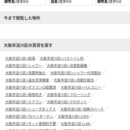
御幣島
/徒歩8分
加島
/徒歩9分
御幣島
/徒歩5分
今まで閲覧した物件
大阪市淀川区の賃貸を探す
大阪市淀川区+給湯
大阪市淀川区+バストイレ別
大阪市淀川区+シャワー
大阪市淀川区+浴室乾燥機
大阪市淀川区+洗面所独立
大阪市淀川区+シャワー付洗面台
大阪市淀川区+温水洗浄便座
大阪市淀川区+洗面化粧台
大阪市淀川区+ガスコンロ設置済
大阪市淀川区+バルコニー
大阪市淀川区+南西向き
大阪市淀川区+フローリング
大阪市淀川区+エアコン
大阪市淀川区+クロゼット
大阪市淀川区+シューズボックス
大阪市淀川区+収納スペース
大阪市淀川区+TVインターホン
大阪市淀川区+CATV
大阪市淀川区+ネット使用料不要
大阪市淀川区+LAN