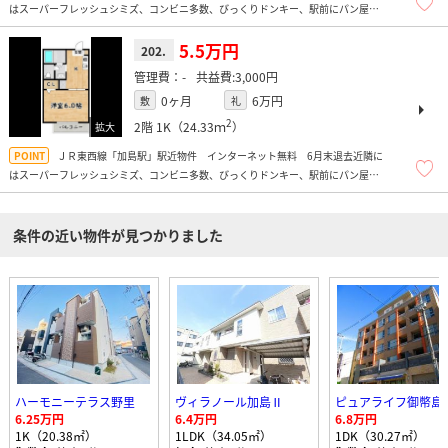
はスーパーフレッシュシミズ、コンビニ多数、びっくりドンキー、駅前にパン屋さ
んもあります！
5.5万円
202.
-
3,000円
0ヶ月
6万円
敷
礼
2
2階
1K（24.33ｍ
）
ＪＲ東西線「加島駅」駅近物件 インターネット無料 6月末退去近隣に
はスーパーフレッシュシミズ、コンビニ多数、びっくりドンキー、駅前にパン屋さ
んもあります！
条件の近い物件が見つかりました
ハーモニーテラス野里
ヴィラノール加島Ⅱ
ピュアライフ御幣島
6.25万円
6.4万円
6.8万円
1K（20.38㎡）
1LDK（34.05㎡）
1DK（30.27㎡）