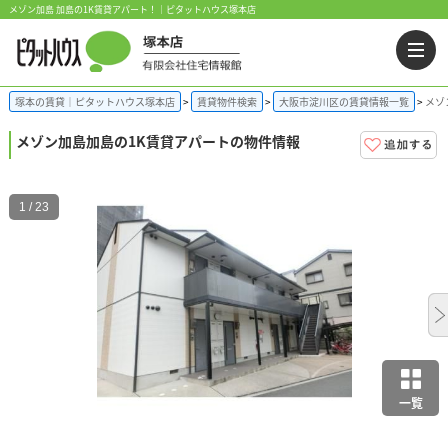
メゾン加島 加島の1K賃貸アパート！｜ピタットハウス塚本店
塚本の賃貸｜ピタットハウス塚本店
賃貸物件検索
大阪市淀川区の賃貸情報一覧
メゾ
メゾン加島
加島の1K賃貸アパートの物件情報
1 / 23
一覧