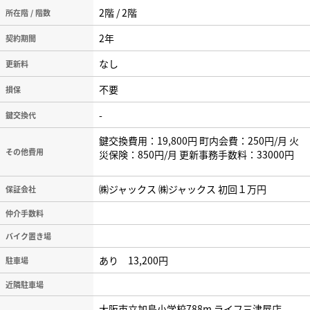
2階 / 2階
所在階 / 階数
2年
契約期間
なし
更新料
不要
損保
-
鍵交換代
鍵交換費用：19,800円 町内会費：250円/月 火
その他費用
災保険：850円/月 更新事務手数料：33000円
㈱ジャックス ㈱ジャックス 初回１万円
保証会社
仲介手数料
バイク置き場
あり 13,200円
駐車場
近隣駐車場
大阪市立加島小学校788m ライフ三津屋店