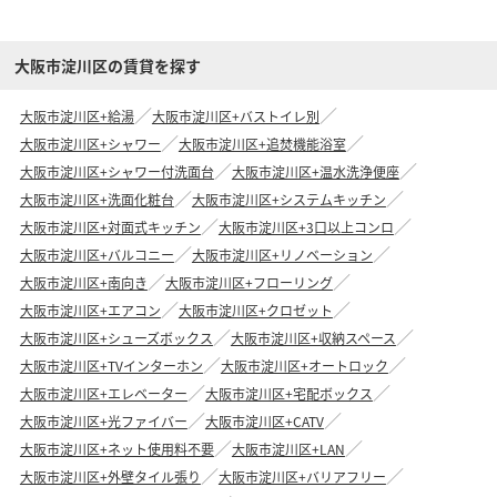
大阪市淀川区の賃貸を探す
大阪市淀川区+給湯
大阪市淀川区+バストイレ別
大阪市淀川区+シャワー
大阪市淀川区+追焚機能浴室
大阪市淀川区+シャワー付洗面台
大阪市淀川区+温水洗浄便座
大阪市淀川区+洗面化粧台
大阪市淀川区+システムキッチン
大阪市淀川区+対面式キッチン
大阪市淀川区+3口以上コンロ
大阪市淀川区+バルコニー
大阪市淀川区+リノベーション
大阪市淀川区+南向き
大阪市淀川区+フローリング
大阪市淀川区+エアコン
大阪市淀川区+クロゼット
大阪市淀川区+シューズボックス
大阪市淀川区+収納スペース
大阪市淀川区+TVインターホン
大阪市淀川区+オートロック
大阪市淀川区+エレベーター
大阪市淀川区+宅配ボックス
大阪市淀川区+光ファイバー
大阪市淀川区+CATV
大阪市淀川区+ネット使用料不要
大阪市淀川区+LAN
大阪市淀川区+外壁タイル張り
大阪市淀川区+バリアフリー