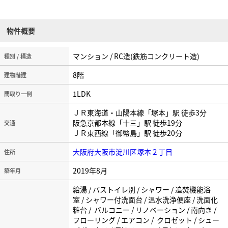
物件概要
マンション / RC造(鉄筋コンクリート造)
種別 / 構造
8階
建物階建
1LDK
間取り一例
ＪＲ東海道・山陽本線「塚本」駅 徒歩3分
阪急京都本線「十三」駅 徒歩19分
交通
ＪＲ東西線「御幣島」駅 徒歩20分
大阪府大阪市淀川区塚本２丁目
住所
2019年8月
築年月
給湯 / バストイレ別 / シャワー / 追焚機能浴
室 / シャワー付洗面台 / 温水洗浄便座 / 洗面化
粧台 / バルコニー / リノベーション / 南向き /
フローリング / エアコン / クロゼット / シュー