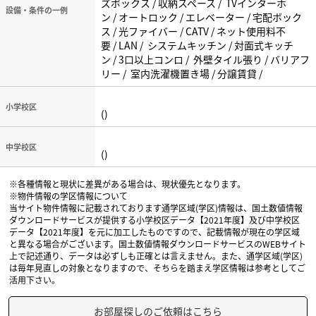
ズボックス / 収納スペース / TVインターホ
設備・条件の一例
ン / オートロック / エレベーター / 宅配ボック
ス / 光ファイバー / CATV / ネット使用料不
要 / LAN / システムキッチン / 対面式キッチ
ン / 3口以上コンロ / 外壁タイル張り / バリアフ
リー / 室内洗濯機置き場 / 分譲賃貸 /
小学校区
()
中学校区
()
※各種情報と現状に差異がある場合は、現状優先となります。
※物件情報の学区情報について
当サイト物件情報に記載されております通学区域(学区)情報は、国土数値情報
ダウンロードサービスが提供する小学校区データ【2021年度】及び中学校区
データ【2021年度】を元に加工したものですので、記載情報が現在の学区域
と異なる場合がございます。国土数値情報ダウンロードサービスのWEBサイト
上で記述通り、データは必ずしも正確とは言えません。また、通学区域(学区)
は毎年見直しの対象となりますので、そちらを踏まえ学区情報は参考としてご
活用下さい。
お部屋探しのご依頼はこちら