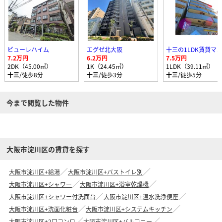
ビューレハイム
エグゼ北大阪
7.2万円
6.2万円
7.5万円
2DK（45.00㎡）
1K（24.45㎡）
1LDK（39.11㎡）
十三
/徒歩8分
十三
/徒歩3分
十三
/徒歩5分
今まで閲覧した物件
大阪市淀川区の賃貸を探す
大阪市淀川区+給湯
大阪市淀川区+バストイレ別
大阪市淀川区+シャワー
大阪市淀川区+浴室乾燥機
大阪市淀川区+シャワー付洗面台
大阪市淀川区+温水洗浄便座
大阪市淀川区+洗面化粧台
大阪市淀川区+システムキッチン
大阪市淀川区+2口コンロ
大阪市淀川区+バルコニー