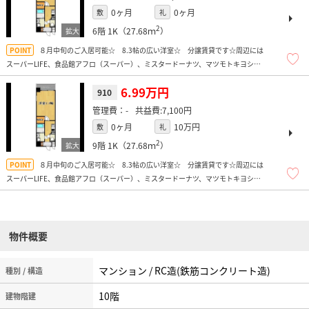
0ヶ月
0ヶ月
敷
礼
2
6階
1K（27.68ｍ
）
８月中旬のご入居可能☆ 8.3帖の広い洋室☆ 分譲賃貸です☆周辺には
スーパーLIFE、食品館アフロ（スーパー）、ミスタードーナツ、マツモトキヨシ、
100円均一（キャンドゥ）、コンビニ多数、商店街もあり便利ですよ！
6.99万円
910
-
7,100円
0ヶ月
10万円
敷
礼
2
9階
1K（27.68ｍ
）
８月中旬のご入居可能☆ 8.3帖の広い洋室☆ 分譲賃貸です☆周辺には
スーパーLIFE、食品館アフロ（スーパー）、ミスタードーナツ、マツモトキヨシ、
100円均一（キャンドゥ）、コンビニ多数、商店街もあり便利ですよ！
物件概要
マンション / RC造(鉄筋コンクリート造)
種別 / 構造
10階
建物階建