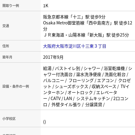
1K
間取り一例
阪急京都本線「十三」駅 徒歩9分
Osaka Metro御堂筋線「西中島南方」駅 徒歩12
交通
分
ＪＲ東海道・山陽本線「新大阪」駅 徒歩25分
大阪府大阪市淀川区十三東３丁目
住所
2017年9月
築年月
給湯 / バストイレ別 / シャワー / 浴室乾燥機 / シ
ャワー付洗面台 / 温水洗浄便座 / 洗面化粧台 /
バルコニー / フローリング / エアコン / クロゼ
ット / シューズボックス / 収納スペース / TVイ
設備・条件の一例
ンターホン / オートロック / エレベータ
ー / CATV / LAN / システムキッチン / 2口コン
ロ / 外壁タイル張り / 分譲賃貸 /
小学校区
()