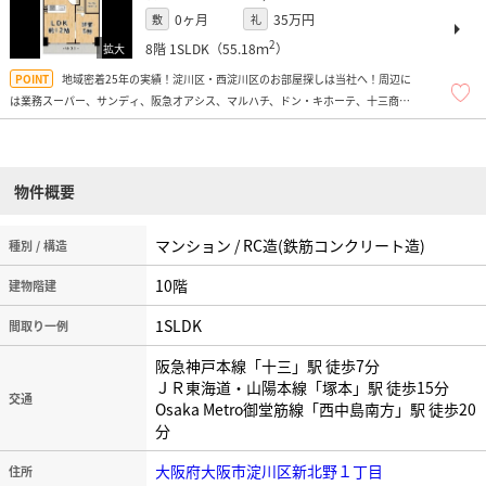
0ヶ月
35万円
敷
礼
2
8階
1SLDK（55.18ｍ
）
地域密着25年の実績！淀川区・西淀川区のお部屋探しは当社へ！周辺に
は業務スーパー、サンディ、阪急オアシス、マルハチ、ドン・キホーテ、十三商店
街、ドラッグストア多数、飲食店多数あり便利ですよ！
物件概要
マンション / RC造(鉄筋コンクリート造)
種別 / 構造
10階
建物階建
1SLDK
間取り一例
阪急神戸本線「十三」駅 徒歩7分
ＪＲ東海道・山陽本線「塚本」駅 徒歩15分
交通
Osaka Metro御堂筋線「西中島南方」駅 徒歩20
分
大阪府大阪市淀川区新北野１丁目
住所