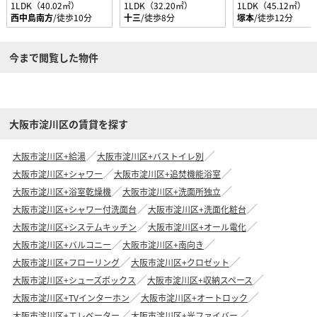
1LDK（40.02㎡）
1LDK（32.20㎡）
1LDK（45.12㎡）
西中島南方
/徒歩10分
十三
/徒歩8分
塚本
/徒歩12分
今まで閲覧した物件
大阪市淀川区の賃貸を探す
大阪市淀川区+給湯
大阪市淀川区+バストイレ別
大阪市淀川区+シャワー
大阪市淀川区+追焚機能浴室
大阪市淀川区+浴室乾燥機
大阪市淀川区+洗面所独立
大阪市淀川区+シャワー付洗面台
大阪市淀川区+洗面化粧台
大阪市淀川区+システムキッチン
大阪市淀川区+オール電化
大阪市淀川区+バルコニー
大阪市淀川区+南向き
大阪市淀川区+フローリング
大阪市淀川区+クロゼット
大阪市淀川区+シューズボックス
大阪市淀川区+収納スペース
大阪市淀川区+TVインターホン
大阪市淀川区+オートロック
大阪市淀川区+エレベーター
大阪市淀川区+光ファイバー