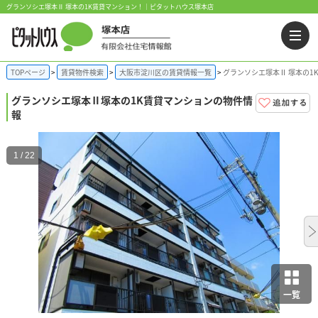
グランソシエ塚本Ⅱ 塚本の1K賃貸マンション！｜ピタットハウス塚本店
TOPページ
賃貸物件検索
大阪市淀川区の賃貸情報一覧
グランソシエ塚本Ⅱ 塚本の1
グランソシエ塚本Ⅱ
塚本の1K賃貸マンションの物件情
報
1 / 22
一覧