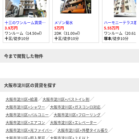
十三のワンルーム賃貸マンション
メゾン菊水
ハーモニーテラス歌
3.9万円
5万円
5.55万円
ワンルーム（14.50㎡）
2DK（31.00㎡）
ワンルーム（20.61
十三
/徒歩10分
十三
/徒歩10分
塚本
/徒歩10分
今まで閲覧した物件
大阪市淀川区の賃貸を探す
大阪市淀川区+給湯
大阪市淀川区+バストイレ別
大阪市淀川区+シャワー
大阪市淀川区+ガスコンロ対応
大阪市淀川区+バルコニー
大阪市淀川区+フローリング
大阪市淀川区+エアコン
大阪市淀川区+エレベーター
大阪市淀川区+光ファイバー
大阪市淀川区+外壁タイル張り
大阪市淀川区+即入居可
大阪市淀川区+２Ｆ以上