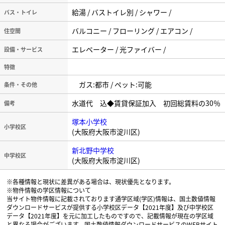
給湯 / バストイレ別 / シャワー /
バス・トイレ
バルコニー / フローリング / エアコン /
住空間
エレベーター / 光ファイバー /
設備・サービス
特徴
ガス:都市 / ペット:可能
条件・その他
水道代 込◆賃貸保証加入 初回総賃料の30％
備考
塚本小学校
小学校区
(大阪府大阪市淀川区)
新北野中学校
中学校区
(大阪府大阪市淀川区)
※各種情報と現状に差異がある場合は、現状優先となります。
※物件情報の学区情報について
当サイト物件情報に記載されております通学区域(学区)情報は、国土数値情報
ダウンロードサービスが提供する小学校区データ【2021年度】及び中学校区
データ【2021年度】を元に加工したものですので、記載情報が現在の学区域
と異なる場合がございます。国土数値情報ダウンロードサービスのWEBサイト