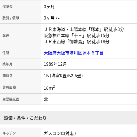
0ヶ月
保証金
0ヶ月 / -
敷引 / 償却
ＪＲ東海道・山陽本線「塚本」駅 徒歩8分
阪急神戸本線「十三」駅 徒歩15分
交通
ＪＲ東西線「御幣島」駅 徒歩18分
大阪府大阪市淀川区塚本６丁目
住所
1989年12月
築年月
1K (洋室0畳/K2.5畳)
間取り
2
18ｍ
専有面積
北
主要採光面
設備・条件・こだわり
ガスコンロ対応 /
キッチン