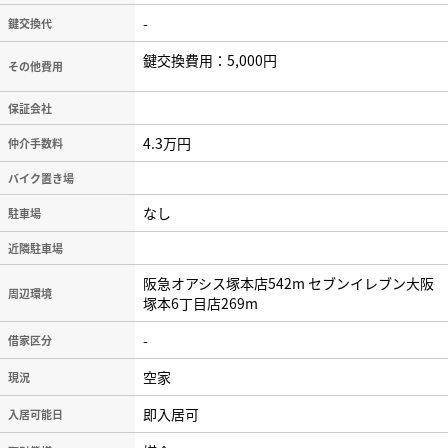
-
鍵交換代
鍵交換費用：5,000円
その他費用
保証会社
4.3万円
仲介手数料
バイク置き場
なし
駐車場
近隣駐車場
阪急オアシス塚本店542m セブンイレブン大阪
周辺環境
塚本6丁目店269m
-
借家区分
空家
現況
即入居可
入居可能日