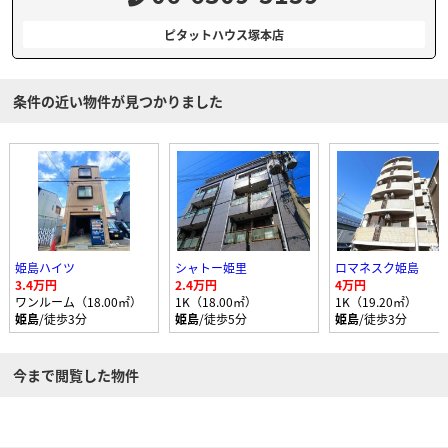
ピタットハウス塚本店
条件の近い物件が見つかりました
姫島ハイツ
シャトー姫里
ロマネスク姫島
3.4万円
2.4万円
4万円
ワンルーム（18.00㎡）
1K（18.00㎡）
1K（19.20㎡）
姫島
/徒歩3分
姫島
/徒歩5分
姫島
/徒歩3分
今まで閲覧した物件