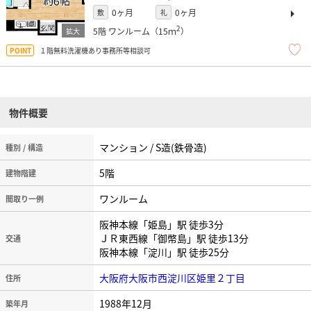
0ヶ月
0ヶ月
敷
礼
2
5階
ワンルーム（15ｍ
）
１階無料洗濯機あり事務所等相談可
物件概要
マンション / S造(鉄骨造)
種別 / 構造
5階
建物階建
ワンルーム
間取り一例
阪神本線「姫島」駅 徒歩3分
ＪＲ東西線「御幣島」駅 徒歩13分
交通
阪神本線「淀川」駅 徒歩25分
大阪府大阪市西淀川区姫里２丁目
住所
1988年12月
築年月