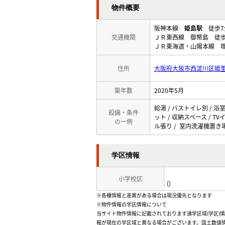
物件概要
阪神本線
姫島駅
徒歩7
交通機関
ＪＲ東西線 御幣島 徒歩
ＪＲ東海道・山陽本線 塚
住所
大阪府大阪市西淀川区姫
築年数
2020年5月
給湯 / バストイレ別 / 浴
設備・条件
ット / 収納スペース / T
の一例
ル張り / 室内洗濯機置き場 
学区情報
小学校区
()
※各種情報と差異がある場合は現況優先となります
※物件情報の学区情報について
当サイト物件情報に記載されております通学区域(学区)
報が現在の学区域と異なる場合がございます。国土数値情