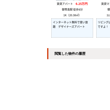
6.25万円
賃貸アパート
賃貸
御幣島駅 徒歩8分
塚
1K（20.38㎡）
1L
インターネット無料で使い放
リビング
題 デザイナーズアパート
ですよ！
閲覧した物件の履歴