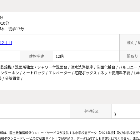
分
10分
本 徒歩12分
里２丁目
種別 /
建物階建
12階
間取り
室乾燥機 / 洗面所独立 / シャワー付洗面台 / 温水洗浄便座 / 洗面化粧台 / バルコニー /
Vインターホン / オートロック / エレベーター / 宅配ボックス / ネット使用料不要 / LA
/ 分譲賃貸 /
中学校区
()
情報は、国土数値情報ダウンロードサービスが提供する小学校区データ【2021年度】及び中学校区デ
報ダウンロードサービスのWEBサイト上で記述通り、データは必ずしも正確とは言えません。また、