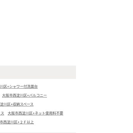
川区+シャワー付洗面台
大阪市西淀川区+バルコニー
淀川区+収納スペース
クス
大阪市西淀川区+ネット使用料不要
市西淀川区+２Ｆ以上