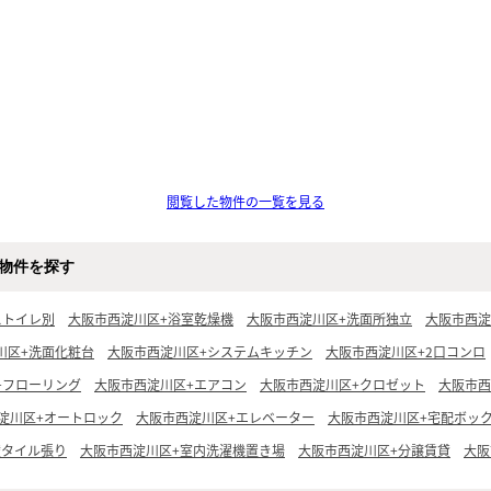
閲覧した物件の一覧を見る
物件を探す
ストイレ別
大阪市西淀川区+浴室乾燥機
大阪市西淀川区+洗面所独立
大阪市西淀
川区+洗面化粧台
大阪市西淀川区+システムキッチン
大阪市西淀川区+2口コンロ
+フローリング
大阪市西淀川区+エアコン
大阪市西淀川区+クロゼット
大阪市西
淀川区+オートロック
大阪市西淀川区+エレベーター
大阪市西淀川区+宅配ボッ
壁タイル張り
大阪市西淀川区+室内洗濯機置き場
大阪市西淀川区+分譲賃貸
大阪