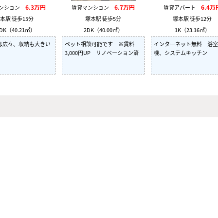
6.3万円
6.7万円
6.4万
マンション
賃貸マンション
賃貸アパート
本駅 徒歩15分
塚本駅 徒歩5分
塚本駅 徒歩12分
DK（40.21㎡）
2DK（40.00㎡）
1K（23.16㎡）
は広々、収納も大きい
ペット相談可能です ※賃料
インターネット無料 浴室
3,000円UP リノベーション済
機、システムキッチン