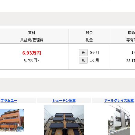
賃料
敷金
間
共益費/管理費
礼金
専有
6.93万円
1
0ヶ月
敷
6,700円
-
1ヶ月
礼
23.1
プラムユー
シューチン塚本
アールグレイス塚本