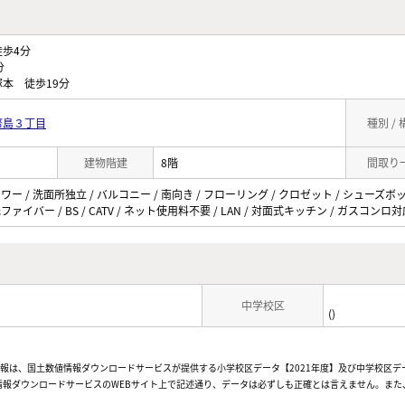
歩4分
分
本 徒歩19分
幣島３丁目
種別 /
建物階建
8階
間取り
ャワー / 洗面所独立 / バルコニー / 南向き / フローリング / クロゼット / シューズボ
ファイバー / BS / CATV / ネット使用料不要 / LAN / 対面式キッチン / ガスコン
中学校区
()
情報は、国土数値情報ダウンロードサービスが提供する小学校区データ【2021年度】及び中学校区デ
報ダウンロードサービスのWEBサイト上で記述通り、データは必ずしも正確とは言えません。また、