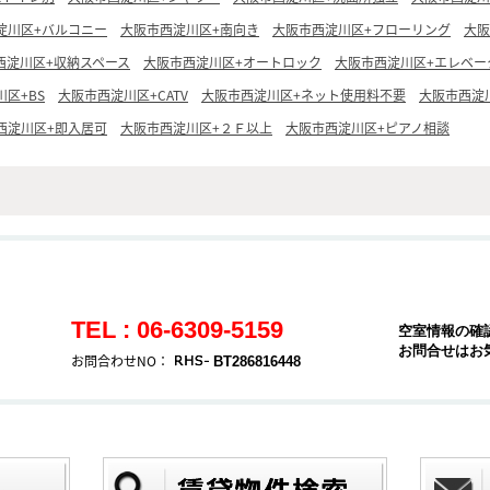
淀川区+バルコニー
大阪市西淀川区+南向き
大阪市西淀川区+フローリング
大阪
西淀川区+収納スペース
大阪市西淀川区+オートロック
大阪市西淀川区+エレベー
区+BS
大阪市西淀川区+CATV
大阪市西淀川区+ネット使用料不要
大阪市西淀川
西淀川区+即入居可
大阪市西淀川区+２Ｆ以上
大阪市西淀川区+ピアノ相談
TEL : 06-6309-5159
空室情報の確
お問合せはお
お問合わせNO：
BT286816448