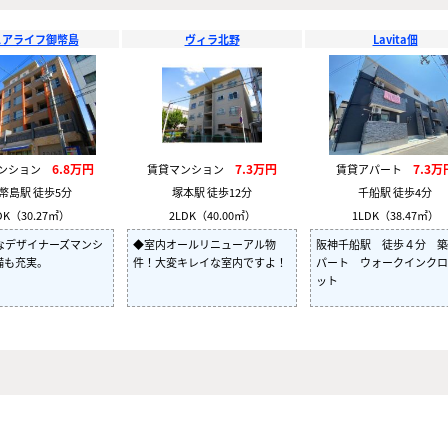
ュアライフ御幣島
ヴィラ北野
Lavita佃
6.8万円
7.3万円
7.3万
マンション
賃貸マンション
賃貸アパート
幣島駅 徒歩5分
塚本駅 徒歩12分
千船駅 徒歩4分
DK（30.27㎡）
2LDK（40.00㎡）
1LDK（38.47㎡）
なデザイナーズマンシ
◆室内オールリニューアル物
阪神千船駅 徒歩４分 築
備も充実。
件！大変キレイな室内ですよ！
パート ウォークインクロ
ット