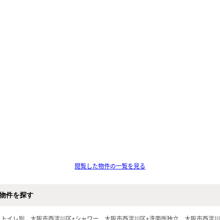
閲覧した物件の一覧を見る
物件を探す
ストイレ別
大阪市西淀川区+シャワー
大阪市西淀川区+洗面所独立
大阪市西淀川