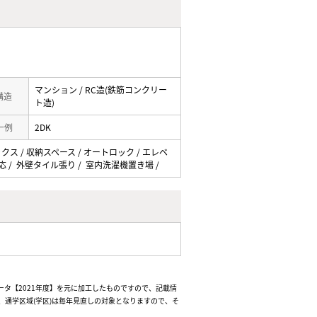
マンション / RC造(鉄筋コンクリー
 構造
ト造)
一例
2DK
ックス / 収納スペース / オートロック / エレベ
ロ対応 / 外壁タイル張り / 室内洗濯機置き場 /
ータ【2021年度】を元に加工したものですので、記載情
通学区域(学区)は毎年見直しの対象となりますので、そ