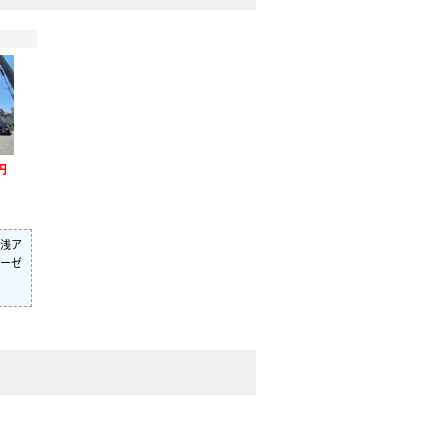
円
浅ア
ーゼ