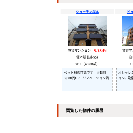
シューチン塚本
ピ
6.7万円
賃貸マンション
賃貸
塚本駅 徒歩5分
御
2DK（40.00㎡）
1
ペット相談可能です ※賃料
オシャレ
3,000円UP リノベーション済
ョン。設
閲覧した物件の履歴