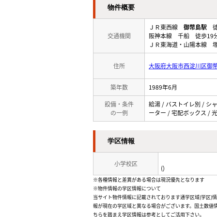
物件概要
ＪＲ東西線
御幣島駅
徒
交通機関
阪神本線 千船 徒歩19
ＪＲ東海道・山陽本線 塚
住所
大阪府大阪市西淀川区御
築年数
1989年6月
設備・条件
給湯 / バストイレ別 / シ
の一例
ーター / 宅配ボックス / 光
学区情報
小学校区
()
※各種情報と差異がある場合は現況優先となります
※物件情報の学区情報について
当サイト物件情報に記載されております通学区域(学区)
報が現在の学区域と異なる場合がございます。国土数値情
ちらを踏まえ学区情報は参考としてご活用下さい。