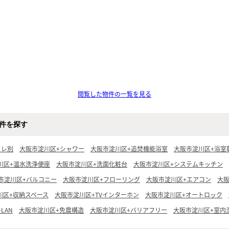
閲覧した物件の一覧を見る
件を探す
イレ別
大阪市淀川区+シャワー
大阪市淀川区+追焚機能浴室
大阪市淀川区+浴室
川区+温水洗浄便座
大阪市淀川区+洗面化粧台
大阪市淀川区+システムキッチン
市淀川区+バルコニー
大阪市淀川区+フローリング
大阪市淀川区+エアコン
大
川区+収納スペース
大阪市淀川区+TVインターホン
大阪市淀川区+オートロック
LAN
大阪市淀川区+免震構造
大阪市淀川区+バリアフリー
大阪市淀川区+室内