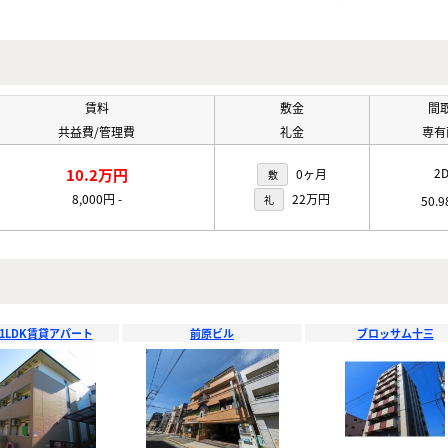
賃料
敷金
間
共益費/管理費
礼金
専有
10.2万円
2
0ヶ月
敷
8,000円
-
22万円
礼
50.
1LDK賃貸アパート
前原ビル
ブロッサム十三