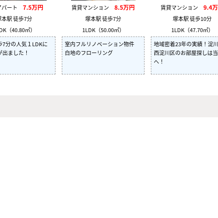
7.5万円
8.5万円
9.4
アパート
賃貸マンション
賃貸マンション
塚本駅 徒歩7分
塚本駅 徒歩7分
塚本駅 徒歩10分
DK（40.80㎡）
1LDK（50.00㎡）
1LDK（47.70㎡）
7分の人気１LDKに
室内フルリノベーション物件
地域密着23年の実績！淀
が出ました！
白地のフローリング
西淀川区のお部屋探しは当
へ！