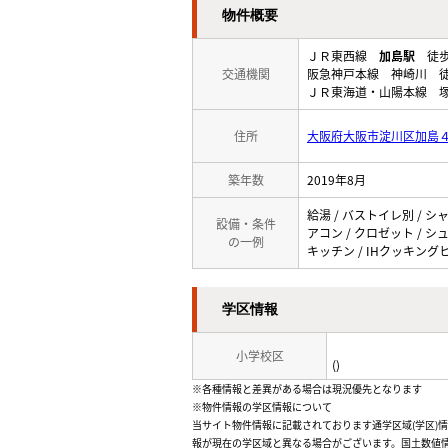
物件概要
ＪＲ東西線
加島駅
徒歩
交通機関
阪急神戸本線 神崎川 徒
ＪＲ東海道・山陽本線 塚
住所
大阪府大阪市淀川区加島
築年数
2019年8月
給湯 / バストイレ別 / シ
設備・条件
アコン / クロゼット / シ
の一例
キッチン / IHクッキング
学区情報
小学校区
()
※各種情報と差異がある場合は現況優先となります
※物件情報の学区情報について
当サイト物件情報に記載されております通学区域(学区)
報が現在の学区域と異なる場合がございます。国土数値情