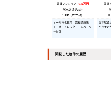
9.5万円
賃貸マンション
賃貸
塚本駅 徒歩10分
1LDK（47.70㎡）
1L
オール電化住宅 高松建設施
塚本駅徒歩
工 オートロック エレベータ
空き予定
ー付き
閲覧した物件の履歴