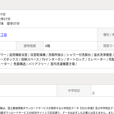
7分
歩27分
本 徒歩37分
４丁目
種別 /
建物階建
6階
間取り
ャワー / 追焚機能浴室 / 浴室乾燥機 / 洗面所独立 / シャワー付洗面台 / 温水洗浄便座 /
ューズボックス / 収納スペース / TVインターホン / オートロック / エレベーター / 宅配
ヒーター / 免震構造 / バリアフリー / 室内洗濯機置き場 /
中学校区
()
情報は、国土数値情報ダウンロードサービスが提供する小学校区データ【2021年度】及び中学校区デ
報ダウンロードサービスのWEBサイト上で記述通り、データは必ずしも正確とは言えません。また、