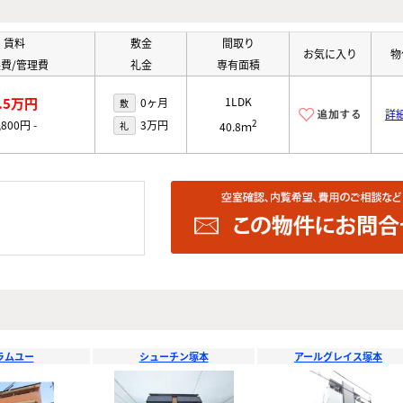
賃料
敷金
間取り
お気に入り
物
費/管理費
礼金
専有面積
.5万円
1LDK
0ヶ月
敷
詳
2
,800円
-
3万円
礼
40.8ｍ
ラムユー
シューチン塚本
アールグレイス塚本