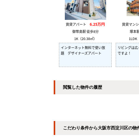
6.25万円
賃貸アパート
賃貸マン
御幣島駅 徒歩8分
塚本駅
1K（20.38㎡）
1LDK
インターネット無料で使い放
リビングは広
題 デザイナーズアパート
ですよ！
閲覧した物件の履歴
こだわり条件から大阪市西淀川区の物