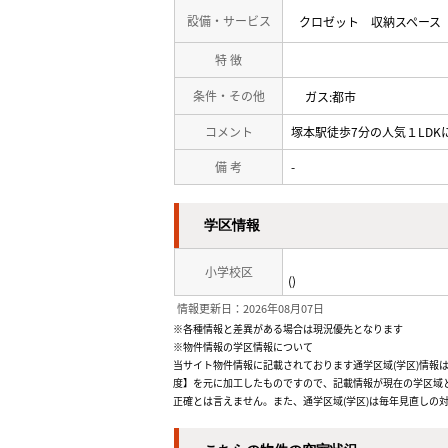
設備・サービス
クロゼット
収納スペース
特 徴
条件・その他
ガス:都市
コメント
塚本駅徒歩7分の人気１LDK
備 考
-
学区情報
小学校区
()
情報更新日：2026年08月07日
※各種情報と差異がある場合は現況優先となります
※物件情報の学区情報について
当サイト物件情報に記載されております通学区域(学区)情報は
度】を元に加工したものですので、記載情報が現在の学区域
正確とは言えません。また、通学区域(学区)は毎年見直しの