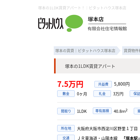
塚本の1LDK賃貸アパート！｜ピタットハウス塚本店
塚本の賃貸｜ピタットハウス塚本店
賃貸物件
塚本の1LDK賃貸アパート
7.5万円
5,800円
0ヶ月
3万円
敷金
礼金
保
2
1LDK
専有面積
40.8ｍ
間取り
大阪府大阪市西淀川区野里１丁
所在地
ＪＲ東海道・山陽本線
「塚本駅
交通