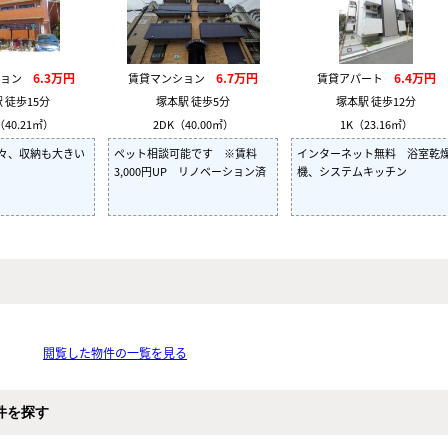
6.3万円
6.7万円
6.4万円
ション
賃貸マンション
賃貸アパート
 徒歩15分
塚本駅 徒歩5分
塚本駅 徒歩12分
（40.21㎡）
2DK（40.00㎡）
1K（23.16㎡）
々、収納も大きい
ペット相談可能です ※賃料
インターネット無料 浴室乾
3,000円UP リノベーション済
機、システムキッチン
閲覧した物件の一覧を見る
件を探す