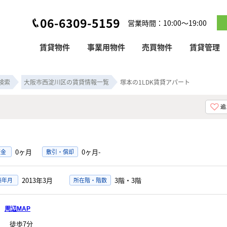
06-6309-5159
営業時間：10:00～19:00
賃貸物件
事業用物件
売買物件
賃貸管理
検索
大阪市西淀川区の賃貸情報一覧
塚本の1LDK賃貸アパート
0ヶ月
0ヶ月-
証金
敷引・償却
2013年3月
3階・3階
築年月
所在階・階数
目
周辺MAP
」
徒歩7分