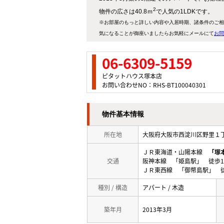
2
物件の広さは40.8ｍ
で人気の1LDKです。
※お部屋のもっと詳しい内容や入居時期、諸条件のご相
気になることが御座いましたらお気軽にメールにて
お問
06-6309-5159
ピタットハウス塚本店
お問い合わせNO：RHS-BT100040301
物件基本情報
所在地
大阪府大阪市西淀川区野里
ＪＲ東海道・山陽本線
「塚
交通
阪神本線 「姫島駅」 徒歩1
ＪＲ東西線 「御幣島駅」 徒
種別 / 構造
アパート / 木造
築年月
2013年3月