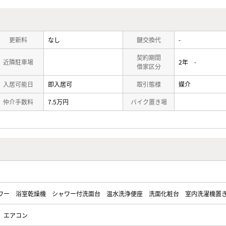
更新料
なし
鍵交換代
-
契約期間
近隣駐車場
2年 -
借家区分
入居可能日
即入居可
取引態様
媒介
仲介手数料
7.5万円
バイク置き場
ワー
浴室乾燥機
シャワー付洗面台
温水洗浄便座
洗面化粧台
室内洗濯機置
エアコン