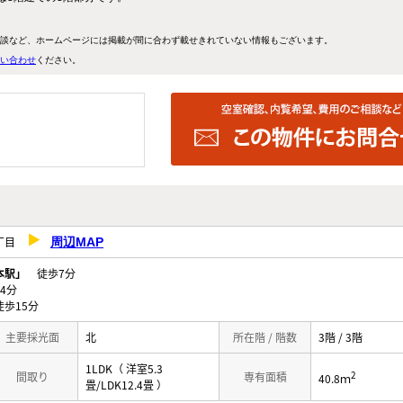
談など、ホームページには掲載が間に合わず載せきれていない情報もございます。
い合わせ
ください。
１丁目
周辺MAP
本駅」
徒歩7分
4分
歩15分
主要採光面
北
所在階 / 階数
3階 / 3階
1LDK（ 洋室5.3
2
間取り
専有面積
40.8ｍ
畳/LDK12.4畳 ）