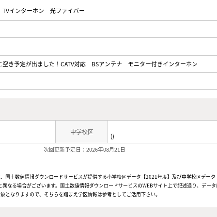
TVインターホン
光ファイバー
に空き予定が出ました！CATV対応 BSアンテナ モニター付きインターホン
中学校区
()
次回更新予定日：2026年08月21日
、国土数値情報ダウンロードサービスが提供する小学校区データ【2021年度】及び中学校区データ【
と異なる場合がございます。国土数値情報ダウンロードサービスのWEBサイト上で記述通り、データ
対象となりますので、そちらを踏まえ学区情報は参考としてご活用下さい。