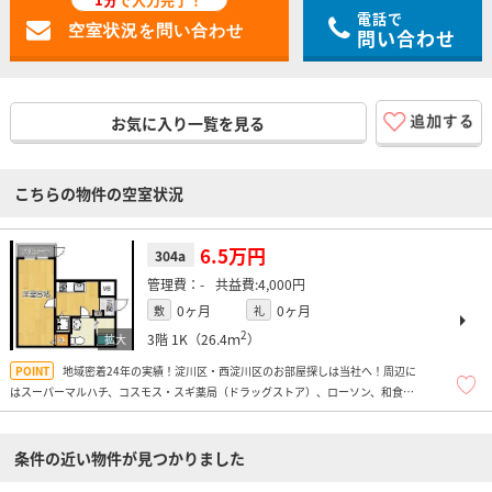
電話で
問い合わせ
お気に入り一覧を見る
こちらの物件の空室状況
6.5万円
304a
-
4,000円
0ヶ月
0ヶ月
敷
礼
2
3階
1K（26.4ｍ
）
地域密着24年の実績！淀川区・西淀川区のお部屋探しは当社へ！周辺に
はスーパーマルハチ、コスモス・スギ薬局（ドラッグストア）、ローソン、和食の
さと、エディオン（家電量販店）があり便利ですよ！
条件の近い物件が見つかりました