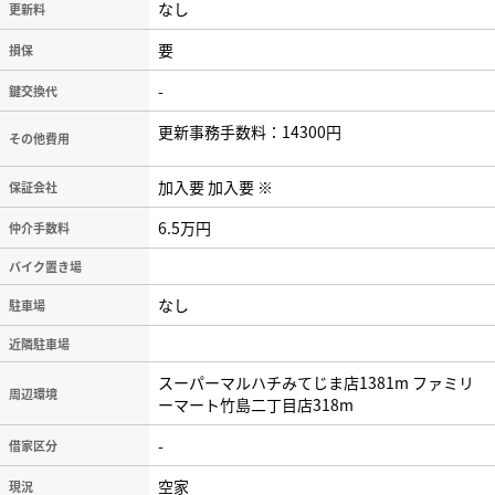
なし
更新料
要
損保
-
鍵交換代
更新事務手数料：14300円
その他費用
加入要 加入要 ※
保証会社
6.5万円
仲介手数料
バイク置き場
なし
駐車場
近隣駐車場
スーパーマルハチみてじま店1381m ファミリ
周辺環境
ーマート竹島二丁目店318m
-
借家区分
空家
現況