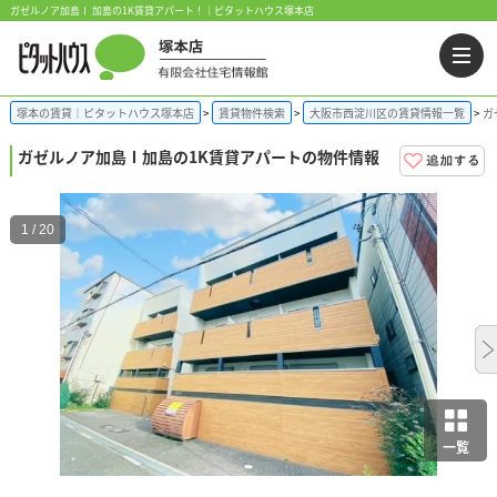
ガゼルノア加島Ⅰ 加島の1K賃貸アパート！｜ピタットハウス塚本店
塚本の賃貸｜ピタットハウス塚本店
賃貸物件検索
大阪市西淀川区の賃貸情報一覧
ガ
ガゼルノア加島Ⅰ
加島の1K賃貸アパートの物件情報
1 / 20
一覧