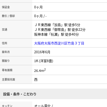
0ヶ月
保証金
0ヶ月 / -
敷引 / 償却
ＪＲ東西線「加島」駅 徒歩5分
ＪＲ東西線「御幣島」駅 徒歩22分
交通
阪神本線「杭瀬」駅 徒歩40分
大阪府大阪市西淀川区竹島３丁目
住所
2016年6月
築年月
1K (洋室8畳)
間取り
2
26.4ｍ
専有面積
西
主要採光面
設備・条件・こだわり
オール電化 /
キッチン