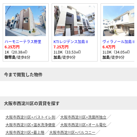
ハーモニーテラス野里
KTIレジデンス加島Ⅱ
ヴィラノール加島Ⅱ
6.25万円
7.25万円
6.4万円
1K（20.38㎡）
1LDK（33.53㎡）
1LDK（34.05㎡）
御幣島
/徒歩8分
加島
/徒歩9分
加島
/徒歩9分
今まで閲覧した物件
大阪市西淀川区の賃貸を探す
大阪市西淀川区+バストイレ別
大阪市西淀川区+洗面所独立
大阪市西淀川区+温水洗浄便座
大阪市西淀川区+オール電化
大阪市西淀川区+最上階
大阪市西淀川区+バルコニー